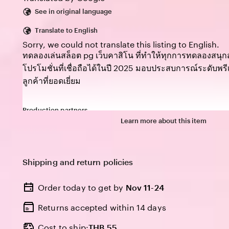
description
See in original language
Translate to English
Sorry, we could not translate this listing to English.
ทดลองเล่นสล็อต pg เว็บคาสิโน ที่ทำให้ทุกการทดลองสนุกส
โปรโมชั่นที่เชื่อถือได้ในปี 2025 มอบประสบการณ์ระดับพรี
ลูกค้าที่ยอดเยี่ยม
Production partners
Learn more about this item
ทดลองเล่นสล็อต pg makes this item with help from
Paperworks, The Netherlands
View all
Shipping and return policies
Order today to get by
Nov 11-24
Returns accepted
within 14 days
Cost to ship:
THB
55