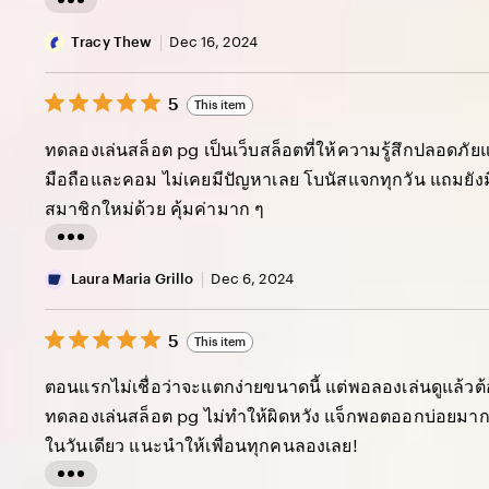
L
i
Tracy Thew
Dec 16, 2024
s
5
t
5
This item
out
i
of
ทดลองเล่นสล็อต pg เป็นเว็บสล็อตที่ให้ความรู้สึกปลอดภัยแล
5
n
stars
มือถือและคอม ไม่เคยมีปัญหาเลย โบนัสแจกทุกวัน แถมยัง
g
สมาชิกใหม่ด้วย คุ้มค่ามาก ๆ
r
e
L
v
i
Laura Maria Grillo
Dec 6, 2024
i
s
e
5
t
5
This item
out
w
i
of
ตอนแรกไม่เชื่อว่าจะแตกง่ายขนาดนี้ แต่พอลองเล่นดูแล้วต
5
b
n
stars
ทดลองเล่นสล็อต pg ไม่ทำให้ผิดหวัง แจ็กพอตออกบ่อยมาก 
y
g
ในวันเดียว แนะนำให้เพื่อนทุกคนลองเลย!
T
r
r
e
L