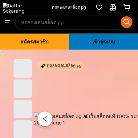
ทดลอง
ทดลองเล่นสล็อต pg
Skip
เล่น
to
Search
Browse
สล็อต
ontent
for
pg
items
or
สมัครสมาชิก
เข้าสู่ระบบ
shops
ทดลองเล่นสล็อต pg