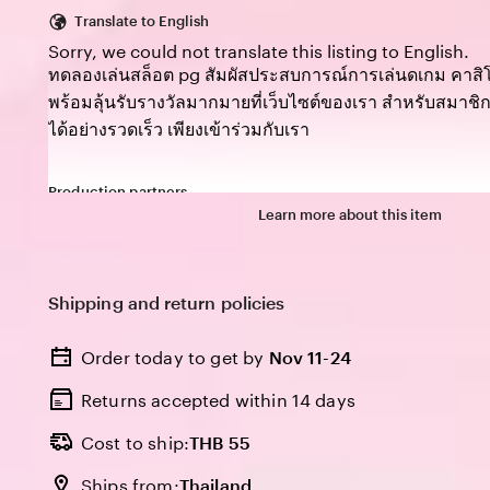
Translate to English
Sorry, we could not translate this listing to English.
ทดลองเล่นสล็อต pg สัมผัสประสบการณ์การเล่นดเกม คาสิโนอ
พร้อมลุ้นรับรางวัลมากมายที่เว็บไซต์ของเรา สำหรับสมาชิก
ได้อย่างรวดเร็ว เพียงเข้าร่วมกับเรา
Production partners
Learn more about this item
ทดลองเล่นสล็อต pg makes this item with help from
Paperworks, The Netherlands
View all
Shipping and return policies
Order today to get by
Nov 11-24
Returns accepted
within 14 days
Cost to ship:
THB
55
Ships from:
Thailand