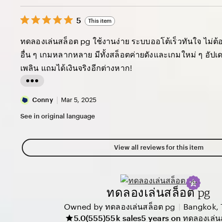
c
i
s
y
e
5
t
5
This item
out
T
w
i
of
ทดลองเล่นสล็อต pg ใช้งานง่าย ระบบออโต้เร็วทันใจ ไม่ต
5
h
b
n
stars
อื่น ๆ เกมหลากหลาย มีทั้งสล็อตค่ายดังและเกมใหม่ ๆ อัป
e
y
g
เพลิน แถมได้เงินจริงอีกต่างหาก!
w
L
r
a
e
L
u
v
i
Conny
Mar 5, 2025
r
i
s
See in original language
a
e
t
M
w
i
View all reviews for this item
a
b
n
r
y
g
i
k
r
ทดลองเล่นสล็อต pg
a
l
e
G
y
Owned by ทดลองเล่นสล็อต pg
|
Bangkok, 
v
5.0
(555)
55k sales
5 years on ทดลองเล่น
r
i