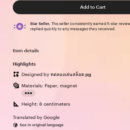
stars
Add to Cart
Star Seller.
This seller consistently earned 5-star revie
replied quickly to any messages they received.
Item details
Highlights
Designed by
ทดลองเล่นสล็อต pg
Materials: Paper, magnet
Read
Height: 8 centimeters
the
full
Translated by Google
description
See in original language