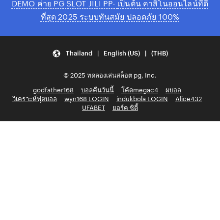
DEMO ค่าย PG SLOT JILI PP- เป็นต้น คาสิโนออนไลน์ที่ดี
ที่สุด 2025 ระบบทันสมัย ปลอดภัย 100%
Thailand | English (US) | (THB)
© 2025 ทดลองเล่นสล็อต pg, Inc.
godfather168
บอลคืนวันนี้
โค้ดmegac4
ผบอล
วิเคราะห์ฟุตบอล
wyn168 LOGIN
indukbola LOGIN
Alice432
UFABET
ยอร์ค ซิตี้