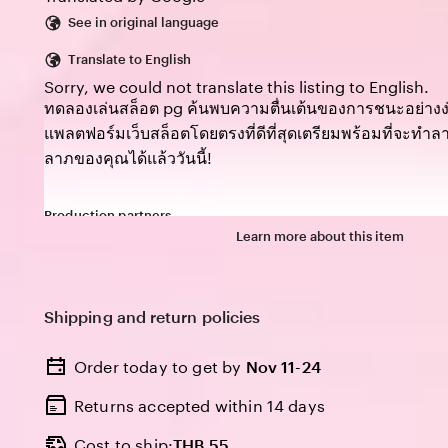
description
See in original language
Translate to English
Sorry, we could not translate this listing to English.
ทดลองเล่นสล็อต pg ค้นพบความตื่นเต้นของการชนะอย่างง่
แพลตฟอร์มเว็บสล็อตโดยตรงที่ดีที่สุดเตรียมพร้อมที่จะทำล
ลาภของคุณได้แล้ววันนี้!
Production partners
Learn more about this item
ทดลองเล่นสล็อต pg makes this item with help from
Paperworks, The Netherlands
View all
Shipping and return policies
Order today to get by
Nov 11-24
Returns accepted
within 14 days
Cost to ship:
THB
55