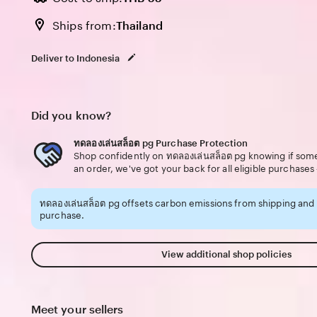
Ships from:
Thailand
Deliver to Indonesia
Did you know?
ทดลองเล่นสล็อต pg Purchase Protection
Shop confidently on ทดลองเล่นสล็อต pg knowing if som
an order, we've got your back for all eligible purchase
ทดลองเล่นสล็อต pg offsets carbon emissions from shipping and
purchase.
View additional shop policies
Meet your sellers