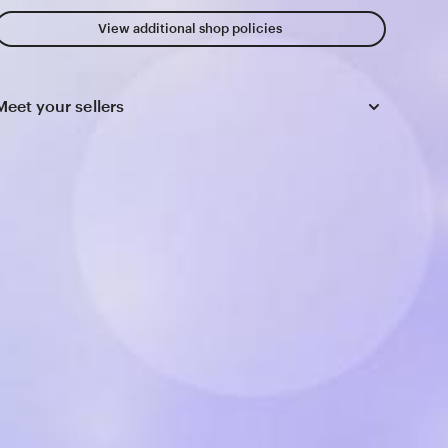
View additional shop policies
Meet your sellers