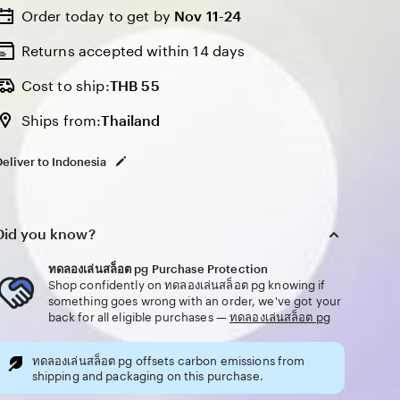
Order today to get by
Nov 11-24
Returns accepted
within 14 days
Cost to ship:
THB
55
Ships from:
Thailand
eliver to Indonesia
Did you know?
ทดลองเล่นสล็อต pg Purchase Protection
Shop confidently on ทดลองเล่นสล็อต pg knowing if
something goes wrong with an order, we've got your
back for all eligible purchases —
ทดลองเล่นสล็อต pg
ทดลองเล่นสล็อต pg offsets carbon emissions from
shipping and packaging on this purchase.