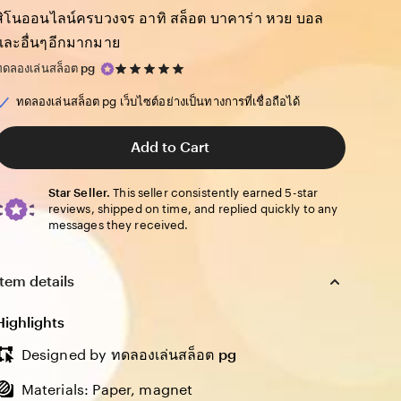
สิโนออนไลน์ครบวงจร อาทิ สล็อต บาคาร่า หวย บอล
และอื่นๆอีกมากมาย
5
ทดลองเล่นสล็อต pg
out
of
ทดลองเล่นสล็อต pg เว็บไซต์อย่างเป็นทางการที่เชื่อถือได้
5
stars
Add to Cart
Star Seller.
This seller consistently earned 5-star
reviews, shipped on time, and replied quickly to any
messages they received.
Item details
Highlights
Designed by
ทดลองเล่นสล็อต pg
Materials: Paper, magnet