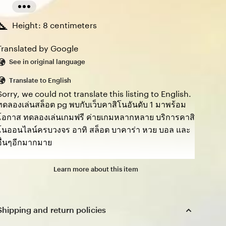
Read
Height: 8 centimeters
the
full
Translated by Google
description
See in original language
Translate to English
Sorry, we could not translate this listing to English.
ทดลองเล่นสล็อต pg พบกับเว็บคาสิโนอันดับ 1 มาพร้อม
โอกาส ทดลองเล่นเกมฟรี ค่ายเกมหลากหลาย บริการคาสิ
โนออนไลน์ครบวงจร อาทิ สล็อต บาคาร่า หวย บอล และ
อื่นๆอีกมากมาย
Learn more about this item
Production partners
ทดลองเล่นสล็อต pg makes this item with help from
Paperworks, The Netherlands
View all
Shipping and return policies