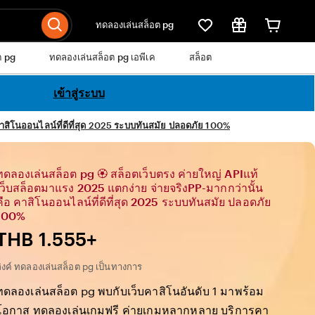
ทดลองเล่นสล็อต pg
ต pg
ทดลองเล่นสล็อต pg เอพีเค
สล็อต
เข้าสู่ระบบ
คาสิโนออนไลน์ที่ดีที่สุด 2025 ระบบทันสมัย ปลอดภัย 100%
ทดลองเล่นสล็อต pg 🏵️ สล็อตเว็บตรง ค่ายใหญ่ APIแท้
เว็บสล็อตมาแรง 2025 แตกง่าย จ่ายจริงPP-มากกว่านั้น
คือ คาสิโนออนไลน์ที่ดีที่สุด 2025 ระบบทันสมัย ปลอดภัย
100%
Price:
THB 1.555+
ิงค์ ทดลองเล่นสล็อต pg เป็นทางการ
ทดลองเล่นสล็อต pg พบกับเว็บคาสิโนอันดับ 1 มาพร้อม
โอกาส ทดลองเล่นเกมฟรี ค่ายเกมหลากหลาย บริการคา