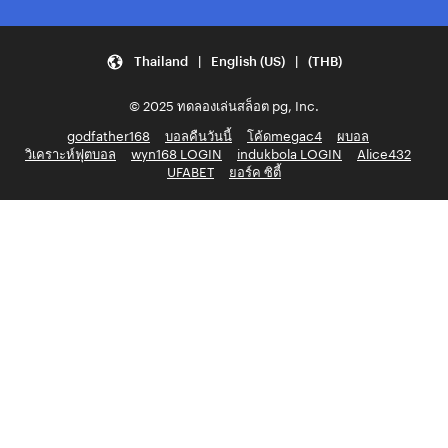
Thailand | English (US) | (THB)
© 2025 ทดลองเล่นสล็อต pg, Inc.
godfather168
บอลคืนวันนี้
โค้ดmegac4
ผบอล
วิเคราะห์ฟุตบอล
wyn168 LOGIN
indukbola LOGIN
Alice432
UFABET
ยอร์ค ซิตี้