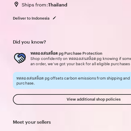
Ships from:
Thailand
Deliver to Indonesia
Did you know?
ทดลองเล่นสล็อต pg Purchase Protection
Shop confidently on ทดลองเล่นสล็อต pg knowing if som
an order, we've got your back for all eligible purchase
ทดลองเล่นสล็อต pg offsets carbon emissions from shipping and
purchase.
View additional shop policies
Meet your sellers