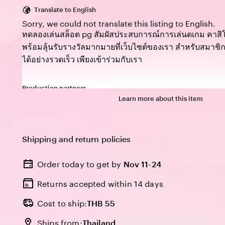
Translate to English
Sorry, we could not translate this listing to English.
ทดลองเล่นสล็อต pg สัมผัสประสบการณ์การเล่นดเกม คาสิโนอ
พร้อมลุ้นรับรางวัลมากมายที่เว็บไซต์ของเรา สำหรับสมาชิก
ได้อย่างรวดเร็ว เพียงเข้าร่วมกับเรา
Production partners
Learn more about this item
ทดลองเล่นสล็อต pg makes this item with help from
Paperworks, The Netherlands
View all
Shipping and return policies
Order today to get by
Nov 11-24
Returns accepted
within 14 days
Cost to ship:
THB
55
Ships from:
Thailand