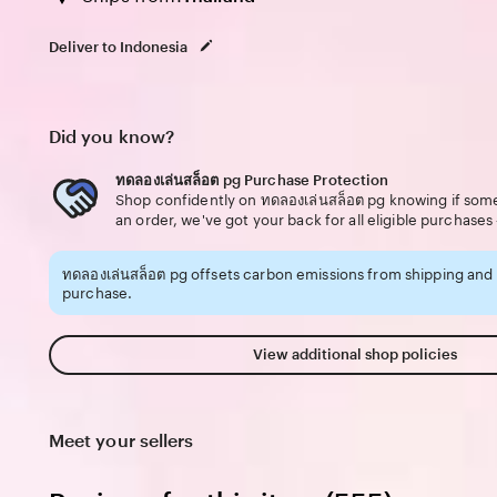
Deliver to Indonesia
Did you know?
ทดลองเล่นสล็อต pg Purchase Protection
Shop confidently on ทดลองเล่นสล็อต pg knowing if som
an order, we've got your back for all eligible purchase
ทดลองเล่นสล็อต pg offsets carbon emissions from shipping and
purchase.
View additional shop policies
Meet your sellers