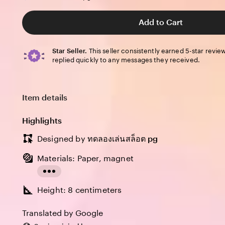
5
stars
Add to Cart
Star Seller.
This seller consistently earned 5-star revie
replied quickly to any messages they received.
Item details
Highlights
Designed by
ทดลองเล่นสล็อต pg
Materials: Paper, magnet
Read
Height: 8 centimeters
the
full
Translated by Google
description