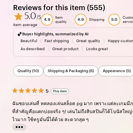
Reviews for this item (555)
5.0
/5
Item
Custo
4.9
4.9
5.0
Shipping
quality
servi
item average
Buyer highlights, summarized by AI
Beautiful
Fast shipping
Great quality
Happy custo
As described
Great product
Looks great
Filter
Quality (10)
Shipping & Packaging (6)
Appearance (5)
by
category
5
5
This item
out
of
ฉันชอบเล่นที่ ทดลองเล่นสล็อต pg มาก เพราะแต่ละเกมมี
5
stars
ที่สำคัญคือแตกบ่อยจริง ๆ! เล่นไม่ถึงสิบสปินก็ได้โบนัสให
ไวมาก ใช้ทรูมันนี่ได้ด้วย สะดวกสุด ๆ
L