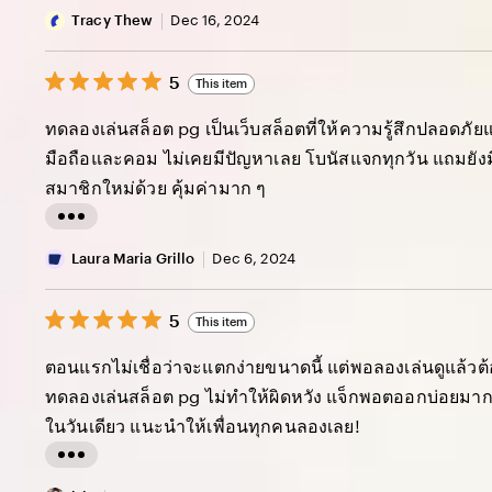
i
Tracy Thew
Dec 16, 2024
s
5
t
5
This item
out
i
of
ทดลองเล่นสล็อต pg เป็นเว็บสล็อตที่ให้ความรู้สึกปลอดภัยแล
5
n
stars
มือถือและคอม ไม่เคยมีปัญหาเลย โบนัสแจกทุกวัน แถมยัง
g
สมาชิกใหม่ด้วย คุ้มค่ามาก ๆ
r
e
L
v
i
Laura Maria Grillo
Dec 6, 2024
i
s
e
5
t
5
This item
out
w
i
of
ตอนแรกไม่เชื่อว่าจะแตกง่ายขนาดนี้ แต่พอลองเล่นดูแล้วต
5
b
n
stars
ทดลองเล่นสล็อต pg ไม่ทำให้ผิดหวัง แจ็กพอตออกบ่อยมาก 
y
g
ในวันเดียว แนะนำให้เพื่อนทุกคนลองเลย!
T
r
r
e
L