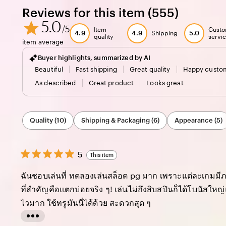
Reviews for this item (555)
5.0
/5
Item
Custo
4.9
4.9
5.0
Shipping
quality
servi
item average
Buyer highlights, summarized by AI
Beautiful
Fast shipping
Great quality
Happy custo
As described
Great product
Looks great
Filter
Quality (10)
Shipping & Packaging (6)
Appearance (5)
by
category
5
5
This item
out
of
ฉันชอบเล่นที่ ทดลองเล่นสล็อต pg มาก เพราะแต่ละเกมมี
5
stars
ที่สำคัญคือแตกบ่อยจริง ๆ! เล่นไม่ถึงสิบสปินก็ได้โบนัสให
ไวมาก ใช้ทรูมันนี่ได้ด้วย สะดวกสุด ๆ
L