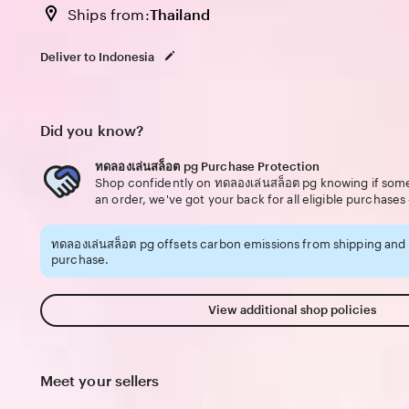
Ships from:
Thailand
Deliver to Indonesia
Did you know?
ทดลองเล่นสล็อต pg Purchase Protection
Shop confidently on ทดลองเล่นสล็อต pg knowing if som
an order, we've got your back for all eligible purchase
ทดลองเล่นสล็อต pg offsets carbon emissions from shipping and
purchase.
View additional shop policies
Meet your sellers