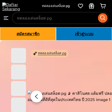
ทดลอง
ทดลองเล่นสล็อต pg
Skip
เล่น
to
Search
Browse
สล็อต
ontent
for
pg
items
or
สมัครสมาชิก
เข้าสู่ระบบ
shops
ทดลองเล่นสล็อต pg