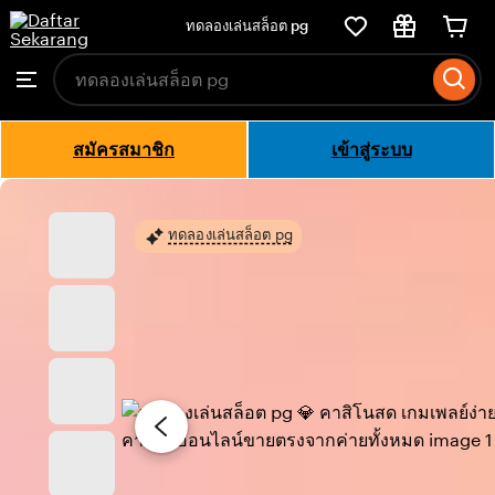
ทดลอง
ทดลองเล่นสล็อต pg
Skip
เล่น
to
Search
Browse
สล็อต
ontent
for
pg
items
or
สมัครสมาชิก
เข้าสู่ระบบ
shops
ทดลองเล่นสล็อต pg