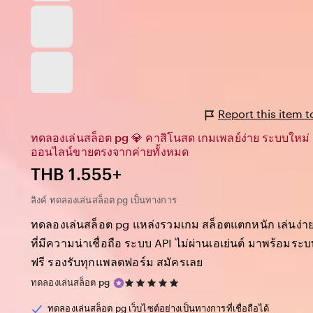
Report this item 
ทดลองเล่นสล็อต pg 💎 คาสิโนสด เกมเพลย์ง่าย ระบบใหม่ 
ออนไลน์ขายตรงจากค่ายทั้งหมด
Price:
THB 1.555+
ลิงค์ ทดลองเล่นสล็อต pg เป็นทางการ
ทดลองเล่นสล็อต pg แหล่งรวมเกม สล็อตแตกหนัก เล่นง่าย ไ
ที่มีความน่าเชื่อถือ ระบบ API ไม่ผ่านเอเย่นต์ มาพร้อมร
ฟรี รองรับทุกแพลตฟอร์ม สมัครเลย
5
ทดลองเล่นสล็อต pg
out
of
ทดลองเล่นสล็อต pg เว็บไซต์อย่างเป็นทางการที่เชื่อถือได้