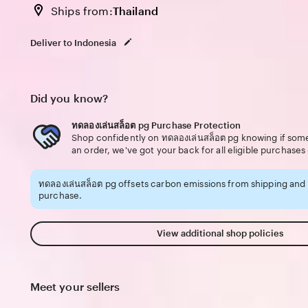
Ships from:
Thailand
Deliver to Indonesia
Did you know?
ทดลองเล่นสล็อต pg Purchase Protection
Shop confidently on ทดลองเล่นสล็อต pg knowing if som
an order, we've got your back for all eligible purchase
ทดลองเล่นสล็อต pg offsets carbon emissions from shipping and
purchase.
View additional shop policies
Meet your sellers