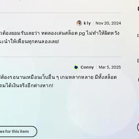
k ly
Nov 20, 2024
วต้องยอมรับเลยว่า ทดลองเล่นสล็อต pg ไม่ทำให้ผิดหวัง
D
นะนำให้เพื่อนทุกคนลองเลย!
Conny
Mar 5, 2025
่ต้องรอนานเหมือนเว็บอื่น ๆ เกมหลากหลาย มีทั้งสล็อต
มได้เงินจริงอีกต่างหาก!
ws for this item