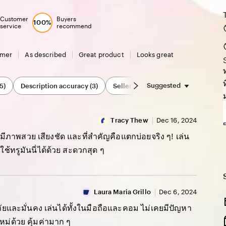
Customer
Buyers
100%
service
recommend
omer
As described
Great product
Looks great
Suggested
5)
Description accuracy (3)
Seller service (2)
Sizing & Fit (1)
Tracy Thew
Dec 16, 2024
ีภาพสวย เสียงชัด และที่สำคัญคือแตกบ่อยจริง ๆ! เล่น
้ทรูมันนี่ได้ด้วย สะดวกสุด ๆ
Laura Maria Grillo
Dec 6, 2024
ภัยและมั่นคง เล่นได้ทั้งในมือถือและคอม ไม่เคยมีปัญหา
ม่ด้วย คุ้มค่ามาก ๆ