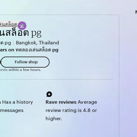
นสล็อต pg
อต pg
|
Bangkok, Thailand
ars on ทดลองเล่นสล็อต pg
Follow shop
ponds
within a few hours.
s
Has a history
Rave reviews
Average
o messages
review rating is 4.8 or
higher.