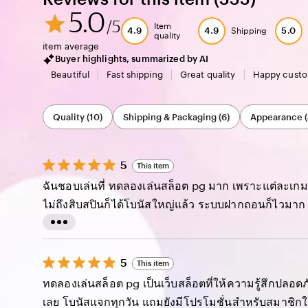
5.0
/5
Item
4.9
4.9
5.0
Shipping
quality
item average
Buyer highlights, summarized by AI
Beautiful
Fast shipping
Great quality
Happy cust
Filter
Quality (10)
Shipping & Packaging (6)
Appearance (
by
category
5
5
This item
out
ฉันชอบเล่นที่ ทดลองเล่นสล็อต pg มาก เพราะแต่ละเกมม
of
5
ไม่ถึงสิบสปินก็ได้โบนัสใหญ่แล้ว ระบบฝากถอนก็ไวมาก ใช
stars
L
i
5
5
This item
s
out
ทดลองเล่นสล็อต pg เป็นเว็บสล็อตที่ให้ความรู้สึกปลอด
of
t
5
เลย โบนัสแจกทุกวัน แถมยังมีโปรโมชั่นสำหรับสมาชิกให
i
stars