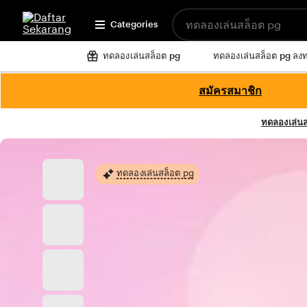
Skip
Search
ทดลอง
to
Categories
for
เล่น
Content
items
สล็อต
or
ทดลองเล่นสล็อต pg
ทดลองเล่นสล็อต pg ลงท
pg
shops
สมัครสมาชิก
ทดลองเล่นส
ทดลองเล่นสล็อต pg