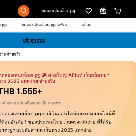
ทดลองเล่นสล็อต pg
ต pg
ทดลองเล่นสล็อต pg เอพีเค
สล็อต
เข้าสู่ระบบ
าย จ่ายจริง
ทดลองเล่นสล็อต pg 👾 ค่ายใหญ่ APIแท้ เว็บสล็อตมา
แรง 2025 แตกง่าย จ่ายจริง
Price:
THB 1.555+
ิงค์ ทดลองเล่นสล็อต pg เป็นทางการ
ทดลองเล่นสล็อต pg คาสิโนออนไลน์และเกมออนไลน์ที่
ดีที่สุดอันดับ 1 ของประเทศไทย เว็บตรงเล่นง่าย ที่ได้รับ
มาตรฐานระดับสากล เว็บตรง 2025 แตกง่าย