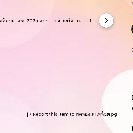
Report this item to ทดลองเล่นสล็อต pg