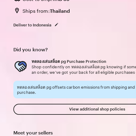
Ships from:
Thailand
Deliver to Indonesia
Did you know?
ทดลองเล่นสล็อต pg Purchase Protection
Shop confidently on ทดลองเล่นสล็อต pg knowing if som
an order, we've got your back for all eligible purchase
ทดลองเล่นสล็อต pg offsets carbon emissions from shipping and
purchase.
View additional shop policies
Meet your sellers