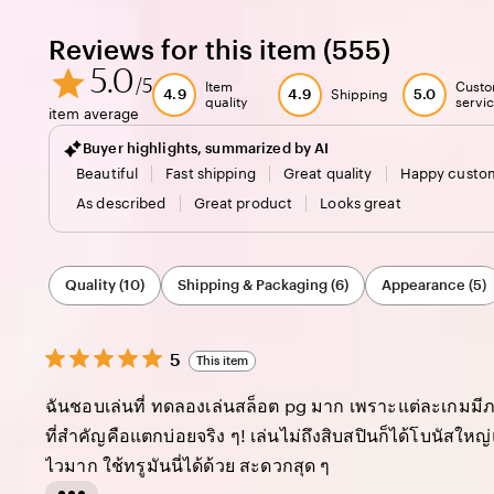
Reviews for this item (555)
5.0
/5
Item
Custo
4.9
4.9
5.0
Shipping
quality
servi
item average
Buyer highlights, summarized by AI
Beautiful
Fast shipping
Great quality
Happy custo
As described
Great product
Looks great
Filter
Quality (10)
Shipping & Packaging (6)
Appearance (5)
by
category
5
5
This item
out
of
ฉันชอบเล่นที่ ทดลองเล่นสล็อต pg มาก เพราะแต่ละเกมมี
5
stars
ที่สำคัญคือแตกบ่อยจริง ๆ! เล่นไม่ถึงสิบสปินก็ได้โบนัสให
ไวมาก ใช้ทรูมันนี่ได้ด้วย สะดวกสุด ๆ