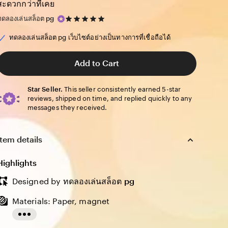
สะดวกกว่าที่เคย
5
ทดลองเล่นสล็อต pg
out
of
ทดลองเล่นสล็อต pg เว็บไซต์อย่างเป็นทางการที่เชื่อถือได้
5
stars
Add to Cart
Star Seller.
This seller consistently earned 5-star
reviews, shipped on time, and replied quickly to any
messages they received.
Item details
Highlights
Designed by
ทดลองเล่นสล็อต pg
Materials: Paper, magnet
Read