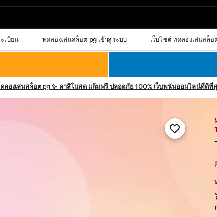
ะเบียน
ทดลองเล่นสล็อต pg เข้าสู่ระบบ
เว็บไซต์ ทดลองเล่นสล็อ
ดลองเล่นสล็อต pg ✨ คาสิโนสด แต้มฟรี ปลอดภัย 100% เว็บพนันออนไลน์ที่ดีที
Add
to
Favorites
ล