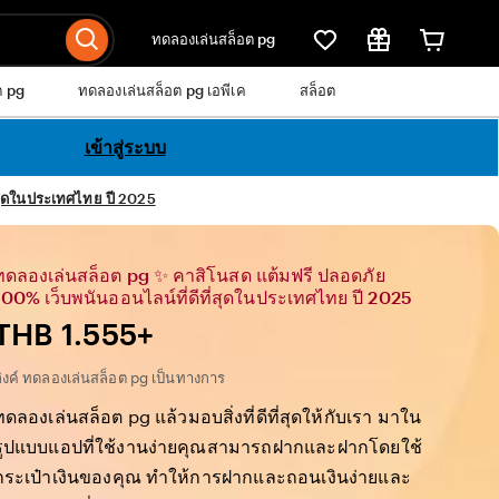
ทดลองเล่นสล็อต pg
ต pg
ทดลองเล่นสล็อต pg เอพีเค
สล็อต
เข้าสู่ระบบ
่สุดในประเทศไทย ปี 2025
ทดลองเล่นสล็อต pg ✨ คาสิโนสด แต้มฟรี ปลอดภัย
100% เว็บพนันออนไลน์ที่ดีที่สุดในประเทศไทย ปี 2025
Price:
THB 1.555+
ิงค์ ทดลองเล่นสล็อต pg เป็นทางการ
ทดลองเล่นสล็อต pg แล้วมอบสิ่งที่ดีที่สุดให้กับเรา มาใน
รูปแบบแอปที่ใช้งานง่ายคุณสามารถฝากและฝากโดยใช้
กระเป๋าเงินของคุณ ทำให้การฝากและถอนเงินง่ายและ