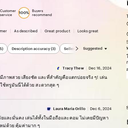
Customer
Buyers
100%
service
recommend
omer
As described
Great product
Looks great
Suggested
5)
Description accuracy (3)
Seller service (2)
Sizing & Fit (1)
Tracy Thew
Dec 16, 2024
ีภาพสวย เสียงชัด และที่สำคัญคือแตกบ่อยจริง ๆ! เล่น
้ทรูมันนี่ได้ด้วย สะดวกสุด ๆ
Laura Maria Grillo
Dec 6, 2024
ภัยและมั่นคง เล่นได้ทั้งในมือถือและคอม ไม่เคยมีปัญหา
ม่ด้วย คุ้มค่ามาก ๆ