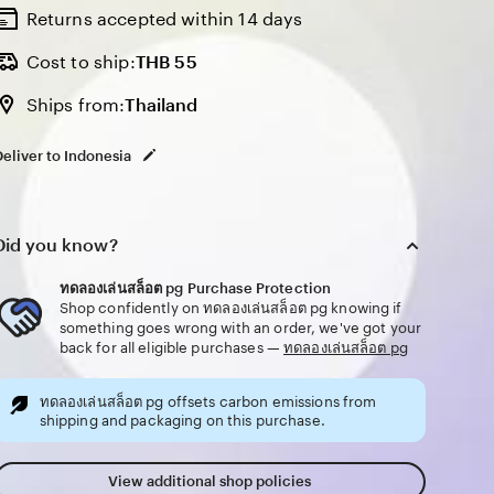
Returns accepted
within 14 days
Cost to ship:
THB
55
Ships from:
Thailand
eliver to Indonesia
Did you know?
ทดลองเล่นสล็อต pg Purchase Protection
Shop confidently on ทดลองเล่นสล็อต pg knowing if
something goes wrong with an order, we've got your
back for all eligible purchases —
ทดลองเล่นสล็อต pg
ทดลองเล่นสล็อต pg offsets carbon emissions from
shipping and packaging on this purchase.
View additional shop policies