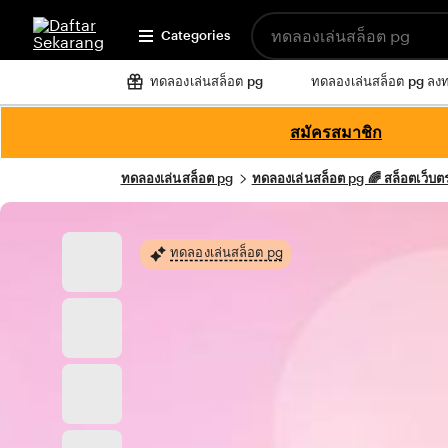
Skip
Search
ทดลอง
to
Categories
for
เล่น
Content
items
สล็อต
or
ทดลองเล่นสล็อต pg
ทดลองเล่นสล็อต pg ลงท
pg
shops
สมัครสมาชิก
ทดลองเล่นสล็อต pg
ทดลองเล่นสล็อต pg 🌈 สล็อตเว็บต
ทดลองเล่นสล็อต pg