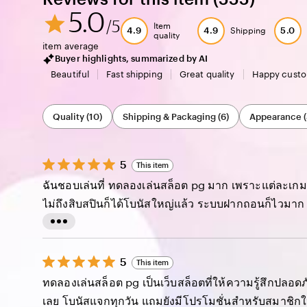
5.0
/5
Item
4.9
4.9
5.0
Shipping
quality
item average
Buyer highlights, summarized by AI
Beautiful
Fast shipping
Great quality
Happy cust
Filter
Quality (10)
Shipping & Packaging (6)
Appearance (
by
category
5
5
This item
out
ฉันชอบเล่นที่ ทดลองเล่นสล็อต pg มาก เพราะแต่ละเกมม
of
5
ไม่ถึงสิบสปินก็ได้โบนัสใหญ่แล้ว ระบบฝากถอนก็ไวมาก ใช
stars
L
i
5
5
This item
s
out
ทดลองเล่นสล็อต pg เป็นเว็บสล็อตที่ให้ความรู้สึกปลอด
of
t
5
เลย โบนัสแจกทุกวัน แถมยังมีโปรโมชั่นสำหรับสมาชิกให
i
stars