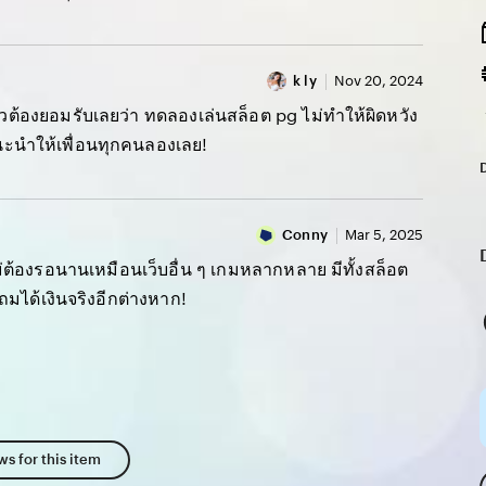
k ly
Nov 20, 2024
วต้องยอมรับเลยว่า ทดลองเล่นสล็อต pg ไม่ทำให้ผิดหวัง
นะนำให้เพื่อนทุกคนลองเลย!
D
Conny
Mar 5, 2025
่ต้องรอนานเหมือนเว็บอื่น ๆ เกมหลากหลาย มีทั้งสล็อต
มได้เงินจริงอีกต่างหาก!
ws for this item