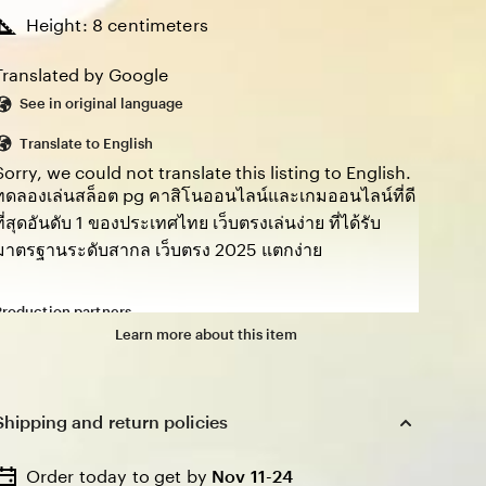
Height: 8 centimeters
the
full
Translated by Google
description
See in original language
Translate to English
Sorry, we could not translate this listing to English.
ทดลองเล่นสล็อต pg คาสิโนออนไลน์และเกมออนไลน์ที่ดี
ที่สุดอันดับ 1 ของประเทศไทย เว็บตรงเล่นง่าย ที่ได้รับ
มาตรฐานระดับสากล เว็บตรง 2025 แตกง่าย
Production partners
Learn more about this item
ทดลองเล่นสล็อต pg makes this item with help from
Paperworks, The Netherlands
View all
Shipping and return policies
Order today to get by
Nov 11-24