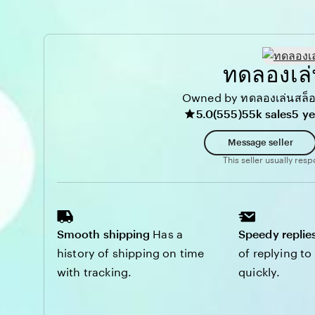
n
h
a
e
g
e
u
w
r
w
r
b
e
a
y
ทดลองเล่
v
M
k
i
Owned by ทดลองเล่นสล็
a
l
e
5.0
(555)
55k sales
5 ye
r
y
w
i
Message seller
b
a
This seller usually res
y
G
C
r
o
i
n
Smooth shipping
Has a
Speedy replie
l
n
history of shipping on time
of replying t
l
y
with tracking.
quickly.
o