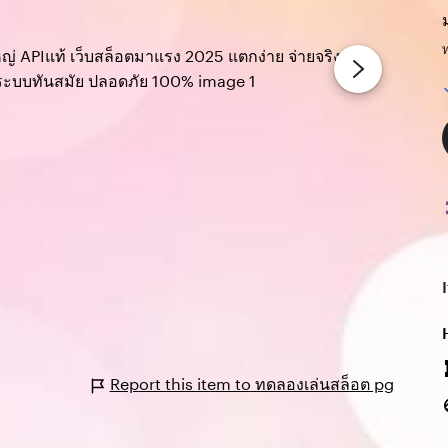
Report this item to ทดลองเล่นสล็อต pg