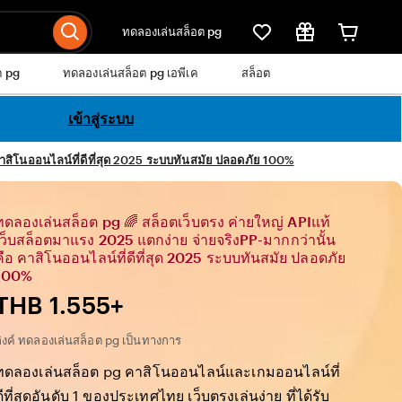
ทดลองเล่นสล็อต pg
ต pg
ทดลองเล่นสล็อต pg เอพีเค
สล็อต
เข้าสู่ระบบ
คาสิโนออนไลน์ที่ดีที่สุด 2025 ระบบทันสมัย ปลอดภัย 100%
ทดลองเล่นสล็อต pg 🌈 สล็อตเว็บตรง ค่ายใหญ่ APIแท้
เว็บสล็อตมาแรง 2025 แตกง่าย จ่ายจริงPP-มากกว่านั้น
คือ คาสิโนออนไลน์ที่ดีที่สุด 2025 ระบบทันสมัย ปลอดภัย
100%
Price:
THB 1.555+
ิงค์ ทดลองเล่นสล็อต pg เป็นทางการ
ทดลองเล่นสล็อต pg คาสิโนออนไลน์และเกมออนไลน์ที่
ดีที่สุดอันดับ 1 ของประเทศไทย เว็บตรงเล่นง่าย ที่ได้รับ