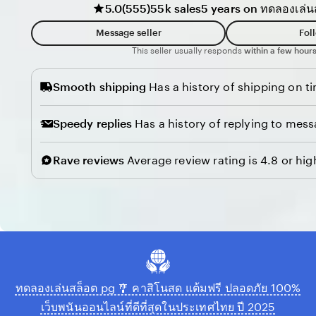
5.0
(555)
55k sales
5 years on ทดลองเล่น
r
i
i
e
Message seller
Fol
l
w
This seller usually responds
within a few hours
l
b
o
Smooth shipping
Has a history of shipping on t
y
C
Speedy replies
Has a history of replying to mess
o
n
Rave reviews
Average review rating is 4.8 or hig
n
y
ทดลองเล่นสล็อต pg 🎐 คาสิโนสด แต้มฟรี ปลอดภัย 100%
เว็บพนันออนไลน์ที่ดีที่สุดในประเทศไทย ปี 2025