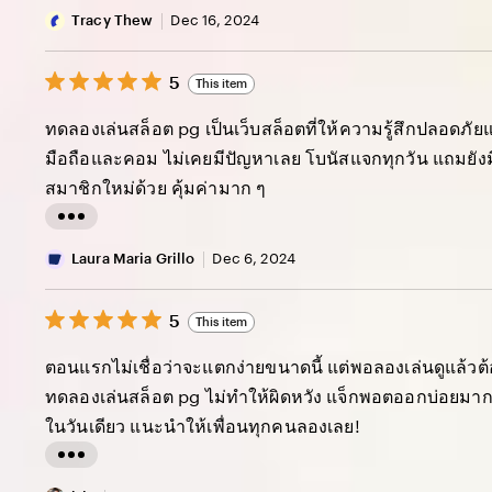
i
Tracy Thew
Dec 16, 2024
s
5
t
5
This item
out
i
of
ทดลองเล่นสล็อต pg เป็นเว็บสล็อตที่ให้ความรู้สึกปลอดภัยแล
5
n
stars
มือถือและคอม ไม่เคยมีปัญหาเลย โบนัสแจกทุกวัน แถมยัง
g
สมาชิกใหม่ด้วย คุ้มค่ามาก ๆ
r
e
L
v
i
Laura Maria Grillo
Dec 6, 2024
i
s
e
5
t
5
This item
out
w
i
of
ตอนแรกไม่เชื่อว่าจะแตกง่ายขนาดนี้ แต่พอลองเล่นดูแล้วต
5
b
n
stars
ทดลองเล่นสล็อต pg ไม่ทำให้ผิดหวัง แจ็กพอตออกบ่อยมาก 
y
g
ในวันเดียว แนะนำให้เพื่อนทุกคนลองเลย!
T
r
r
e
L