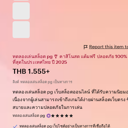
Report this item 
ทดลองเล่นสล็อต pg 🎐 คาสิโนสด แต้มฟรี ปลอดภัย 100% เ
ที่สุดในประเทศไทย ปี 2025
Price:
THB 1.555+
ลิงค์ ทดลองเล่นสล็อต pg เป็นทางการ
ทดลองเล่นสล็อต pg เว็บสล็อตออนไลน์ ที่ได้รับความนิยมอ
เนื่องจากผู้เล่นสามารถเข้าถึงเกมได้ง่ายผ่านสล็อตเว็บตรง
สบายและความปลอดภัยในการเล่น
5
ทดลองเล่นสล็อต pg
out
of
ทดลองเล่นสล็อต pg เว็บไซต์อย่างเป็นทางการที่เชื่อถือได้