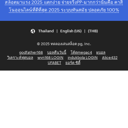
สล็อตมาแรง 2025 แตกง่าย จ่ายจริงPP-มากกว่านั้นคือ คาสิ
โนออนไลน์ที่ดีที่สุด 2025 ระบบทันสมัย ปลอดภัย 100%
Thailand | English (US) | (THB)
© 2025 ทดลองเล่นสล็อต pg, Inc.
godfather168
บอลคืนวันนี้
โค้ดmegac4
ผบอล
วิเคราะห์ฟุตบอล
wyn168 LOGIN
indukbola LOGIN
Alice432
UFABET
ยอร์ค ซิตี้