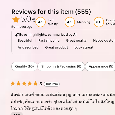
Reviews for this item (555)
5.0
/5
Item
Custo
4.9
4.9
5.0
Shipping
quality
servi
item average
Buyer highlights, summarized by AI
Beautiful
Fast shipping
Great quality
Happy custo
As described
Great product
Looks great
Filter
Quality (10)
Shipping & Packaging (6)
Appearance (5)
by
category
5
5
This item
out
of
ฉันชอบเล่นที่ ทดลองเล่นสล็อต pg มาก เพราะแต่ละเกมมี
5
stars
ที่สำคัญคือแตกบ่อยจริง ๆ! เล่นไม่ถึงสิบสปินก็ได้โบนัสให
ไวมาก ใช้ทรูมันนี่ได้ด้วย สะดวกสุด ๆ