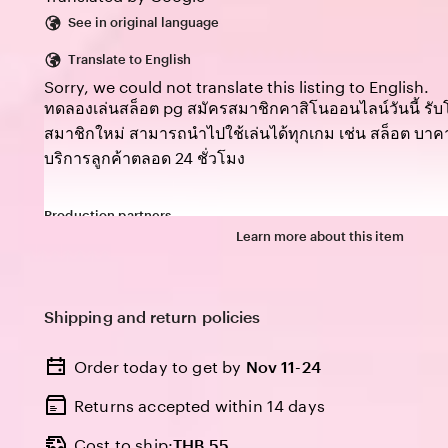
description
See in original language
Translate to English
Sorry, we could not translate this listing to English.
ทดลองเล่นสล็อต pg สมัครสมาชิกคาสิโนออนไลน์วันนี้ รับโ
สมาชิกใหม่ สามารถนำไปใช้เล่นได้ทุกเกม เช่น สล็อต บาคา
บริการลูกค้าตลอด 24 ชั่วโมง
Production partners
Learn more about this item
ทดลองเล่นสล็อต pg makes this item with help from
Paperworks, The Netherlands
View all
Shipping and return policies
Order today to get by
Nov 11-24
Returns accepted
within 14 days
Cost to ship:
THB
55