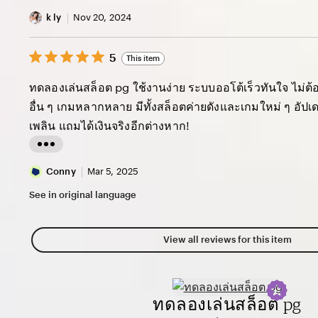
a
v
i
k ly
Nov 20, 2024
c
i
s
y
e
5
t
5
This item
out
T
w
i
of
ทดลองเล่นสล็อต pg ใช้งานง่าย ระบบออโต้เร็วทันใจ ไม่ต
5
h
b
n
stars
อื่น ๆ เกมหลากหลาย มีทั้งสล็อตค่ายดังและเกมใหม่ ๆ อัป
e
y
g
เพลิน แถมได้เงินจริงอีกต่างหาก!
w
L
r
a
e
L
u
v
i
Conny
Mar 5, 2025
r
i
s
See in original language
a
e
t
M
w
i
View all reviews for this item
a
b
n
r
y
g
i
k
r
ทดลองเล่นสล็อต pg
a
l
e