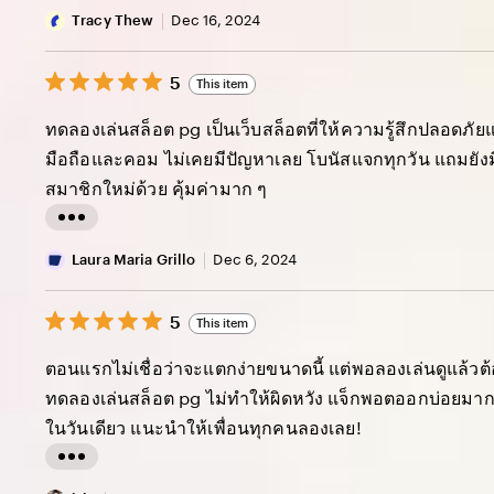
i
Tracy Thew
Dec 16, 2024
s
5
t
5
This item
out
i
of
ทดลองเล่นสล็อต pg เป็นเว็บสล็อตที่ให้ความรู้สึกปลอดภัยแล
5
n
stars
มือถือและคอม ไม่เคยมีปัญหาเลย โบนัสแจกทุกวัน แถมยัง
g
สมาชิกใหม่ด้วย คุ้มค่ามาก ๆ
r
e
L
v
i
Laura Maria Grillo
Dec 6, 2024
i
s
e
5
t
5
This item
out
w
i
of
ตอนแรกไม่เชื่อว่าจะแตกง่ายขนาดนี้ แต่พอลองเล่นดูแล้วต
5
b
n
stars
ทดลองเล่นสล็อต pg ไม่ทำให้ผิดหวัง แจ็กพอตออกบ่อยมาก 
y
g
ในวันเดียว แนะนำให้เพื่อนทุกคนลองเลย!
T
r
r
e
L