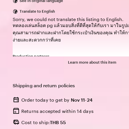
See in original language
Translate to English
Sorry, we could not translate this listing to English.
ทดลองเล่นสล็อต pg แล้วมอบสิ่งที่ดีที่สุดให้กับเรา มาในรู
คุณสามารถฝากและฝากโดยใช้กระเป๋าเงินของคุณ ทำให้ก
ง่ายและสะดวกกว่าที่เคย
Production partners
Learn more about this item
ทดลองเล่นสล็อต pg makes this item with help from
Paperworks, The Netherlands
View all
Shipping and return policies
Order today to get by
Nov 11-24
Returns accepted
within 14 days
Cost to ship:
THB
55