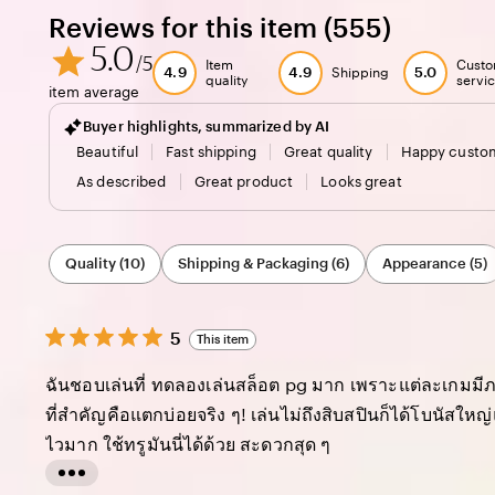
Reviews for this item (555)
5.0
/5
Item
Custo
4.9
4.9
5.0
Shipping
quality
servi
item average
Buyer highlights, summarized by AI
Beautiful
Fast shipping
Great quality
Happy custo
As described
Great product
Looks great
Filter
Quality (10)
Shipping & Packaging (6)
Appearance (5)
by
category
5
5
This item
out
of
ฉันชอบเล่นที่ ทดลองเล่นสล็อต pg มาก เพราะแต่ละเกมมี
5
stars
ที่สำคัญคือแตกบ่อยจริง ๆ! เล่นไม่ถึงสิบสปินก็ได้โบนัสให
ไวมาก ใช้ทรูมันนี่ได้ด้วย สะดวกสุด ๆ
L