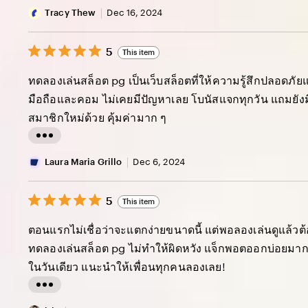
i
Tracy Thew
Dec 16, 2024
s
5
t
5
This item
out
i
of
ทดลองเล่นสล็อต pg เป็นเว็บสล็อตที่ให้ความรู้สึกปลอดภัยแล
5
n
stars
มือถือและคอม ไม่เคยมีปัญหาเลย โบนัสแจกทุกวัน แถมยัง
g
สมาชิกใหม่ด้วย คุ้มค่ามาก ๆ
r
e
L
v
i
Laura Maria Grillo
Dec 6, 2024
i
s
e
5
t
5
This item
out
w
i
of
ตอนแรกไม่เชื่อว่าจะแตกง่ายขนาดนี้ แต่พอลองเล่นดูแล้วต
5
b
n
stars
ทดลองเล่นสล็อต pg ไม่ทำให้ผิดหวัง แจ็กพอตออกบ่อยมาก 
y
g
ในวันเดียว แนะนำให้เพื่อนทุกคนลองเลย!
T
r
r
e
L