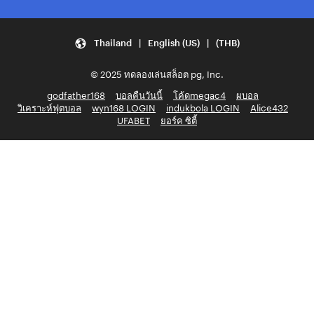
Thailand | English (US) | (THB)
© 2025 ทดลองเล่นสล็อต pg, Inc.
godfather168
บอลคืนวันนี้
โค้ดmegac4
ผบอล
วิเคราะห์ฟุตบอล
wyn168 LOGIN
indukbola LOGIN
Alice432
UFABET
ยอร์ค ซิตี้