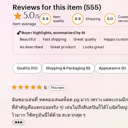
Reviews for this item (555)
5.0
/5
Item
Custo
4.9
4.9
5.0
Shipping
quality
servi
item average
Buyer highlights, summarized by AI
Beautiful
Fast shipping
Great quality
Happy custo
As described
Great product
Looks great
Filter
Quality (10)
Shipping & Packaging (6)
Appearance (5)
by
category
5
5
This item
out
of
ฉันชอบเล่นที่ ทดลองเล่นสล็อต pg มาก เพราะแต่ละเกมมี
5
stars
ที่สำคัญคือแตกบ่อยจริง ๆ! เล่นไม่ถึงสิบสปินก็ได้โบนัสให
ไวมาก ใช้ทรูมันนี่ได้ด้วย สะดวกสุด ๆ
L