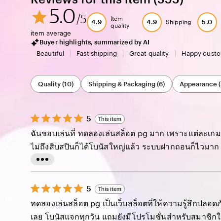
5.0
/5
Item
4.9
4.9
5.0
Shipping
quality
item average
Buyer highlights, summarized by AI
Beautiful
Fast shipping
Great quality
Happy cust
Filter
Quality (10)
Shipping & Packaging (6)
Appearance (
by
category
5
5
This item
out
ฉันชอบเล่นที่ ทดลองเล่นสล็อต pg มาก เพราะแต่ละเกมม
of
5
ไม่ถึงสิบสปินก็ได้โบนัสใหญ่แล้ว ระบบฝากถอนก็ไวมาก ใช
stars
L
i
5
5
This item
s
out
ทดลองเล่นสล็อต pg เป็นเว็บสล็อตที่ให้ความรู้สึกปลอด
of
t
5
เลย โบนัสแจกทุกวัน แถมยังมีโปรโมชั่นสำหรับสมาชิกให
i
stars