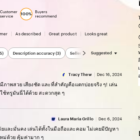
Customer
Buyers
100%
service
recommend
omer
As described
Great product
Looks great
Suggested
5)
Description accuracy (3)
Seller service (2)
Sizing & Fit (1)
Tracy Thew
Dec 16, 2024
ีภาพสวย เสียงชัด และที่สำคัญคือแตกบ่อยจริง ๆ! เล่น
้ทรูมันนี่ได้ด้วย สะดวกสุด ๆ
Laura Maria Grillo
Dec 6, 2024
ภัยและมั่นคง เล่นได้ทั้งในมือถือและคอม ไม่เคยมีปัญหา
ม่ด้วย คุ้มค่ามาก ๆ