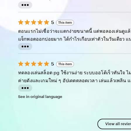
n
L
g
i
5
r
5
This item
s
out
e
ตอนแรกไม่เชื่อว่าจะแตกง่ายขนาดนี้ แต่พอลองเล่นดูแล้
of
t
5
v
แจ็กพอตออกบ่อยมาก ได้กำไรเกือบเท่าตัวในวันเดียว แ
i
stars
i
n
L
e
g
i
w
5
r
5
This item
s
out
b
e
ทดลองเล่นสล็อต pg ใช้งานง่าย ระบบออโต้เร็วทันใจ ไม
of
t
y
5
v
ค่ายดังและเกมใหม่ ๆ อัปเดตตลอดเวลา เล่นแล้วเพลิน แถ
i
stars
T
i
n
L
r
e
See in original language
g
i
a
w
r
s
c
b
e
t
y
y
v
i
View all revie
T
L
i