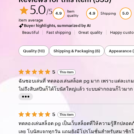
5.0
/5
Item
4.9
4.9
5.0
Shipping
quality
item average
Buyer highlights, summarized by AI
Beautiful
Fast shipping
Great quality
Happy cust
Filter
Quality (10)
Shipping & Packaging (6)
Appearance (
by
category
5
5
This item
out
ฉันชอบเล่นที่ ทดลองเล่นสล็อต pg มาก เพราะแต่ละเกมม
of
5
ไม่ถึงสิบสปินก็ได้โบนัสใหญ่แล้ว ระบบฝากถอนก็ไวมาก ใช
stars
L
i
5
5
This item
s
out
ทดลองเล่นสล็อต pg เป็นเว็บสล็อตที่ให้ความรู้สึกปลอด
of
t
5
เลย โบนัสแจกทุกวัน แถมยังมีโปรโมชั่นสำหรับสมาชิกให
i
stars