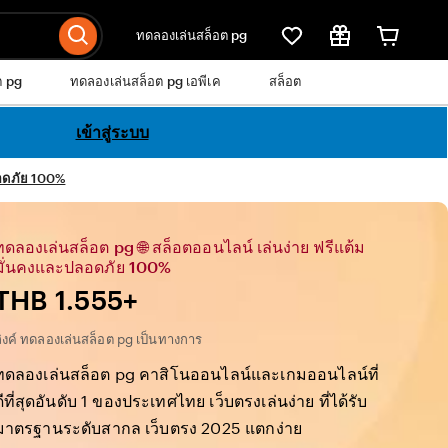
ทดลองเล่นสล็อต pg
ต pg
ทดลองเล่นสล็อต pg เอพีเค
สล็อต
เข้าสู่ระบบ
ลอดภัย 100%
ทดลองเล่นสล็อต pg 🌐 สล็อตออนไลน์ เล่นง่าย ฟรีแต้ม
มั่นคงและปลอดภัย 100%
Price:
THB 1.555+
ิงค์ ทดลองเล่นสล็อต pg เป็นทางการ
ทดลองเล่นสล็อต pg คาสิโนออนไลน์และเกมออนไลน์ที่
ดีที่สุดอันดับ 1 ของประเทศไทย เว็บตรงเล่นง่าย ที่ได้รับ
มาตรฐานระดับสากล เว็บตรง 2025 แตกง่าย