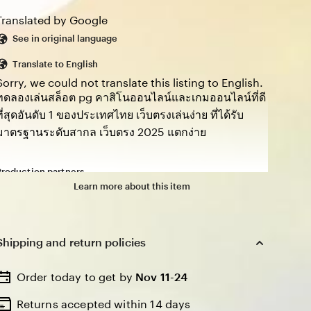
full
Translated by Google
description
See in original language
Translate to English
Sorry, we could not translate this listing to English.
ทดลองเล่นสล็อต pg คาสิโนออนไลน์และเกมออนไลน์ที่ดี
ที่สุดอันดับ 1 ของประเทศไทย เว็บตรงเล่นง่าย ที่ได้รับ
มาตรฐานระดับสากล เว็บตรง 2025 แตกง่าย
Production partners
Learn more about this item
ทดลองเล่นสล็อต pg makes this item with help from
Paperworks, The Netherlands
View all
Shipping and return policies
Order today to get by
Nov 11-24
Returns accepted
within 14 days