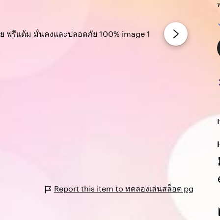
Report this item to ทดลองเล่นสล็อต pg