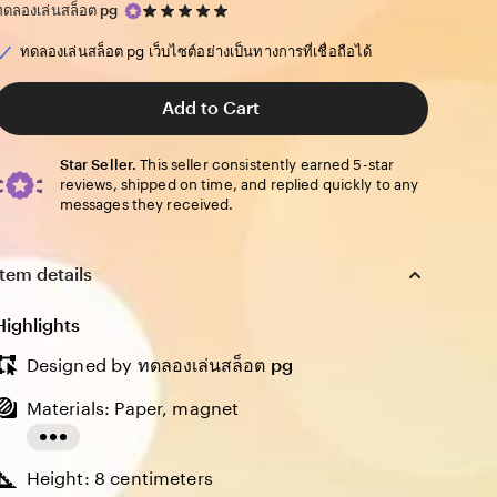
5
ทดลองเล่นสล็อต pg
out
of
ทดลองเล่นสล็อต pg เว็บไซต์อย่างเป็นทางการที่เชื่อถือได้
5
stars
Add to Cart
Star Seller.
This seller consistently earned 5-star
reviews, shipped on time, and replied quickly to any
messages they received.
Item details
Highlights
Designed by
ทดลองเล่นสล็อต pg
Materials: Paper, magnet
Read
Height: 8 centimeters
the