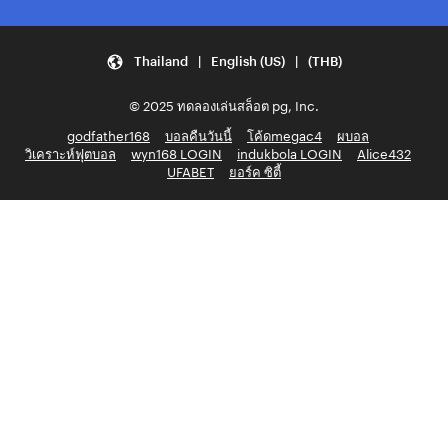
Thailand | English (US) | (THB)
© 2025 ทดลองเล่นสล็อต pg, Inc.
godfather168
บอลคืนวันนี้
โค้ดmegac4
ผบอล
วิเคราะห์ฟุตบอล
wyn168 LOGIN
indukbola LOGIN
Alice432
UFABET
ยอร์ค ซิตี้