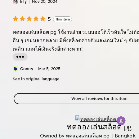
a
v
i
k ly
Nov 20, 2024
c
i
s
y
e
5
t
5
This item
out
T
w
i
of
ทดลองเล่นสล็อต pg ใช้งานง่าย ระบบออโต้เร็วทันใจ ไม่ต
5
h
b
n
stars
อื่น ๆ เกมหลากหลาย มีทั้งสล็อตค่ายดังและเกมใหม่ ๆ อัป
e
y
g
เพลิน แถมได้เงินจริงอีกต่างหาก!
w
L
r
a
e
L
u
v
i
Conny
Mar 5, 2025
r
i
s
See in original language
a
e
t
M
w
i
View all reviews for this item
a
b
n
r
y
g
i
k
r
ทดลองเล่นสล็อต pg
a
l
e
G
y
Owned by ทดลองเล่นสล็อต pg
|
Bangkok, 
v