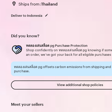
Ships from:
Thailand
Deliver to Indonesia
Did you know?
ทดลองเล่นสล็อต pg Purchase Protection
Shop confidently on ทดลองเล่นสล็อต pg knowing if som
an order, we've got your back for all eligible purchase
ทดลองเล่นสล็อต pg offsets carbon emissions from shipping and
purchase.
View additional shop policies
Meet your sellers