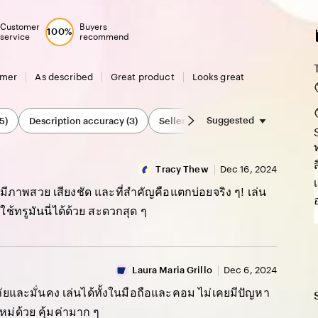
Customer
Buyers
100%
service
recommend
omer
As described
Great product
Looks great
Suggested
5)
Description accuracy (3)
Seller service (2)
Sizing & Fit (1)
Tracy Thew
Dec 16, 2024
ีภาพสวย เสียงชัด และที่สำคัญคือแตกบ่อยจริง ๆ! เล่น
้ทรูมันนี่ได้ด้วย สะดวกสุด ๆ
Laura Maria Grillo
Dec 6, 2024
ภัยและมั่นคง เล่นได้ทั้งในมือถือและคอม ไม่เคยมีปัญหา
ม่ด้วย คุ้มค่ามาก ๆ