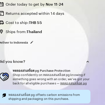
Order today to get by
Nov 11-24
Returns accepted
within 14 days
Cost to ship:
THB
55
Ships from:
Thailand
eliver to Indonesia
Did you know?
ทดลองเล่นสล็อต pg Purchase Protection
Shop confidently on ทดลองเล่นสล็อต pg knowing if
something goes wrong with an order, we've got your
back for all eligible purchases —
ทดลองเล่นสล็อต pg
ทดลองเล่นสล็อต pg offsets carbon emissions from
shipping and packaging on this purchase.