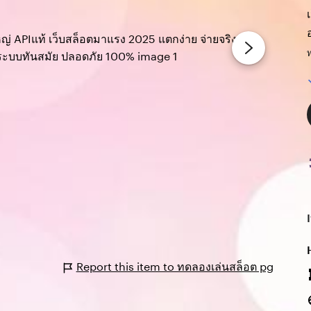
Report this item to ทดลองเล่นสล็อต pg