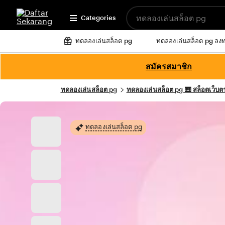
Skip
Search
ทดลอง
to
Categories
for
เล่น
Content
items
สล็อต
or
ทดลองเล่นสล็อต pg
ทดลองเล่นสล็อต pg ลงท
pg
shops
สมัครสมาชิก
ทดลองเล่นสล็อต pg
ทดลองเล่นสล็อต pg 🎹 สล็อตเว็บต
ทดลองเล่นสล็อต pg