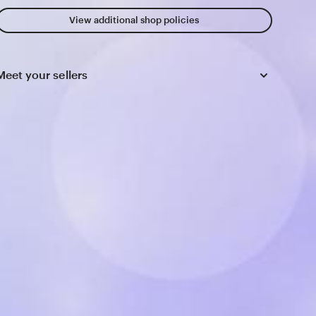
View additional shop policies
Meet your sellers