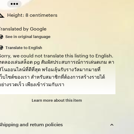
Read
Height: 8 centimeters
the
full
Translated by Google
description
See in original language
Translate to English
Sorry, we could not translate this listing to English.
ทดลองเล่นสล็อต pg สัมผัสประสบการณ์การเล่นดเกม คา
สิโนออนไลน์ที่ดีที่สุด พร้อมลุ้นรับรางวัลมากมายที่
เว็บไซต์ของเรา สำหรับสมาชิกที่ต้องการสร้างรายได้
อย่างรวดเร็ว เพียงเข้าร่วมกับเรา
Learn more about this item
Production partners
ทดลองเล่นสล็อต pg makes this item with help from
Paperworks, The Netherlands
View all
Shipping and return policies