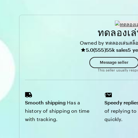
n
h
a
e
g
e
u
w
r
w
r
b
e
a
y
ทดลองเล่
v
M
k
i
Owned by ทดลองเล่นสล็
a
l
e
5.0
(555)
55k sales
5 ye
r
y
w
i
Message seller
b
a
This seller usually res
y
G
C
r
o
i
n
Smooth shipping
Has a
Speedy replie
l
n
history of shipping on time
of replying t
l
y
with tracking.
quickly.
o