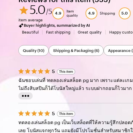
5.0
/5
Item
4.9
4.9
5.0
Shipping
quality
item average
Buyer highlights, summarized by AI
Beautiful
Fast shipping
Great quality
Happy cust
Filter
Quality (10)
Shipping & Packaging (6)
Appearance (
by
category
5
5
This item
out
ฉันชอบเล่นที่ ทดลองเล่นสล็อต pg มาก เพราะแต่ละเกมม
of
5
ไม่ถึงสิบสปินก็ได้โบนัสใหญ่แล้ว ระบบฝากถอนก็ไวมาก ใช
stars
L
i
5
5
This item
s
out
ทดลองเล่นสล็อต pg เป็นเว็บสล็อตที่ให้ความรู้สึกปลอด
of
t
5
เลย โบนัสแจกทุกวัน แถมยังมีโปรโมชั่นสำหรับสมาชิกให
i
stars