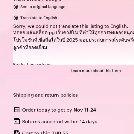
description
See in original language
Translate to English
Sorry, we could not translate this listing to English.
ทดลองเล่นสล็อต pg เว็บคาสิโน ที่ทำให้ทุกการทดลองสนุกส
โปรโมชั่นที่เชื่อถือได้ในปี 2025 มอบประสบการณ์ระดับพรี
ลูกค้าที่ยอดเยี่ยม
Production partners
Learn more about this item
ทดลองเล่นสล็อต pg makes this item with help from
Paperworks, The Netherlands
View all
Shipping and return policies
Order today to get by
Nov 11-24
Returns accepted
within 14 days
Cost to ship:
THB
55