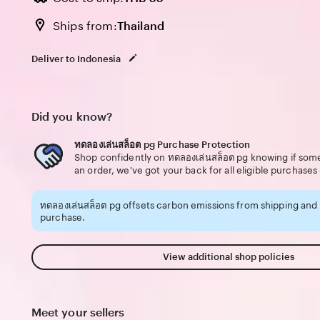
Ships from:
Thailand
Deliver to Indonesia
Did you know?
ทดลองเล่นสล็อต pg Purchase Protection
Shop confidently on ทดลองเล่นสล็อต pg knowing if som
an order, we've got your back for all eligible purchase
ทดลองเล่นสล็อต pg offsets carbon emissions from shipping and
purchase.
View additional shop policies
Meet your sellers