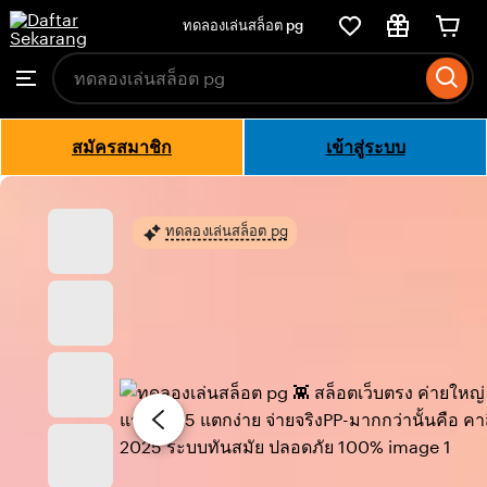
ทดลอง
ทดลองเล่นสล็อต pg
Skip
เล่น
to
Search
Browse
สล็อต
ontent
for
pg
items
or
สมัครสมาชิก
เข้าสู่ระบบ
shops
ทดลองเล่นสล็อต pg