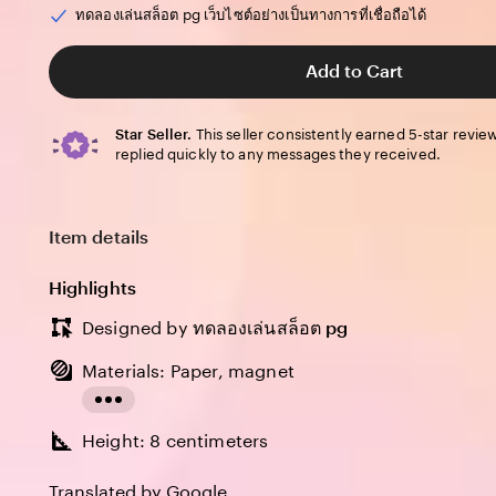
of
ทดลองเล่นสล็อต pg เว็บไซต์อย่างเป็นทางการที่เชื่อถือได้
5
stars
Add to Cart
Star Seller.
This seller consistently earned 5-star revie
replied quickly to any messages they received.
Item details
Highlights
Designed by
ทดลองเล่นสล็อต pg
Materials: Paper, magnet
Read
Height: 8 centimeters
the
full
Translated by Google