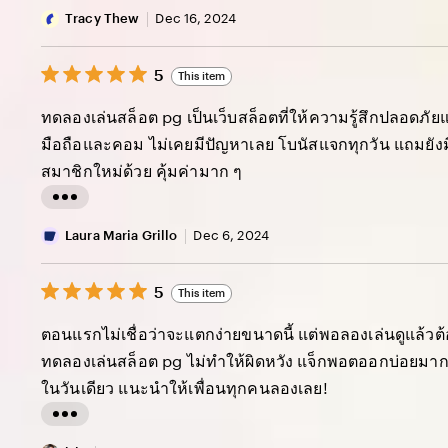
i
Tracy Thew
Dec 16, 2024
s
5
t
5
This item
out
i
of
ทดลองเล่นสล็อต pg เป็นเว็บสล็อตที่ให้ความรู้สึกปลอดภัยแล
5
n
stars
มือถือและคอม ไม่เคยมีปัญหาเลย โบนัสแจกทุกวัน แถมยัง
g
สมาชิกใหม่ด้วย คุ้มค่ามาก ๆ
r
e
L
v
i
Laura Maria Grillo
Dec 6, 2024
i
s
e
5
t
5
This item
out
w
i
of
ตอนแรกไม่เชื่อว่าจะแตกง่ายขนาดนี้ แต่พอลองเล่นดูแล้วต
5
b
n
stars
ทดลองเล่นสล็อต pg ไม่ทำให้ผิดหวัง แจ็กพอตออกบ่อยมาก 
y
g
ในวันเดียว แนะนำให้เพื่อนทุกคนลองเลย!
T
r
r
e
L