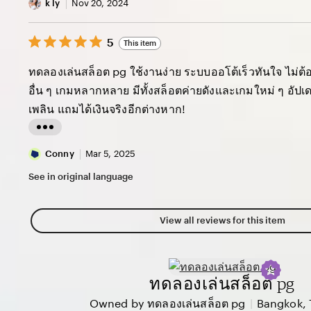
a
v
i
k ly
Nov 20, 2024
c
i
s
y
e
5
t
5
This item
out
T
w
i
of
ทดลองเล่นสล็อต pg ใช้งานง่าย ระบบออโต้เร็วทันใจ ไม่ต
5
h
b
n
stars
อื่น ๆ เกมหลากหลาย มีทั้งสล็อตค่ายดังและเกมใหม่ ๆ อัป
e
y
g
เพลิน แถมได้เงินจริงอีกต่างหาก!
w
L
r
a
e
L
u
v
i
Conny
Mar 5, 2025
r
i
s
See in original language
a
e
t
M
w
i
View all reviews for this item
a
b
n
r
y
g
i
k
r
ทดลองเล่นสล็อต pg
a
l
e
G
y
Owned by ทดลองเล่นสล็อต pg
|
Bangkok, 
v