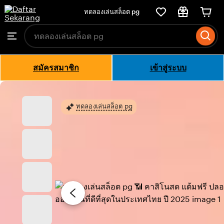
ทดลอง
ทดลองเล่นสล็อต pg
Skip
เล่น
to
Search
Browse
สล็อต
ontent
for
pg
items
or
สมัครสมาชิก
เข้าสู่ระบบ
shops
ทดลองเล่นสล็อต pg