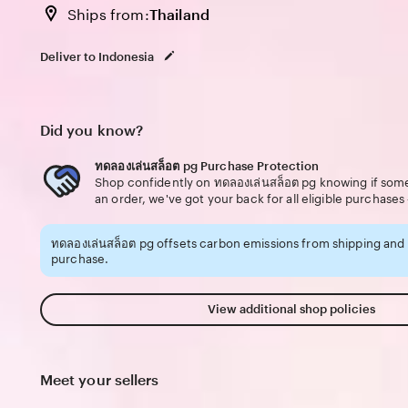
Ships from:
Thailand
Deliver to Indonesia
Did you know?
ทดลองเล่นสล็อต pg Purchase Protection
Shop confidently on ทดลองเล่นสล็อต pg knowing if som
an order, we've got your back for all eligible purchase
ทดลองเล่นสล็อต pg offsets carbon emissions from shipping and
purchase.
View additional shop policies
Meet your sellers