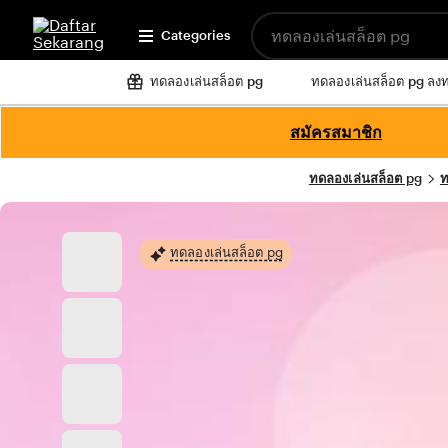
Skip
Search
ทดลอง
to
Categories
for
เล่น
Content
items
สล็อต
or
ทดลองเล่นสล็อต pg
ทดลองเล่นสล็อต pg ลงท
pg
shops
สมัครสมาชิก
ทดลองเล่นสล็อต pg
ท
ทดลองเล่นสล็อต pg