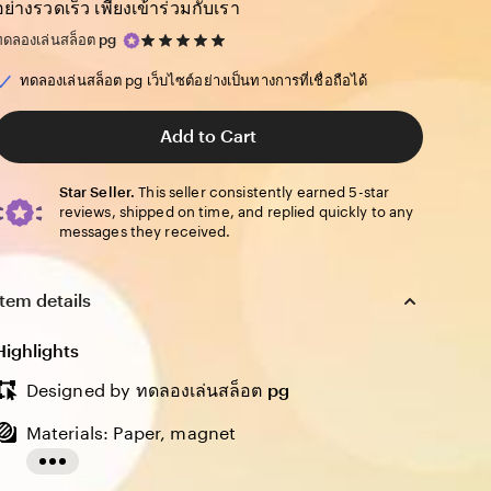
อย่างรวดเร็ว เพียงเข้าร่วมกับเรา
5
ทดลองเล่นสล็อต pg
out
of
ทดลองเล่นสล็อต pg เว็บไซต์อย่างเป็นทางการที่เชื่อถือได้
5
stars
Add to Cart
Star Seller.
This seller consistently earned 5-star
reviews, shipped on time, and replied quickly to any
messages they received.
Item details
Highlights
Designed by
ทดลองเล่นสล็อต pg
Materials: Paper, magnet
Read