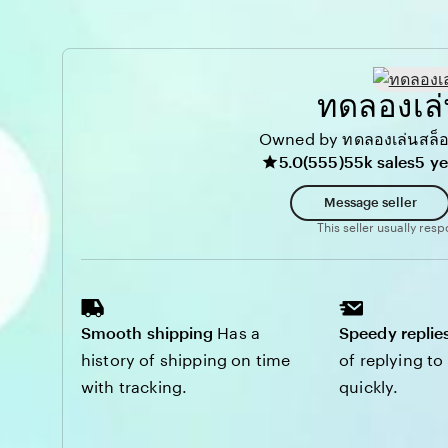
n
h
a
e
g
e
u
w
r
w
r
b
e
a
y
ทดลองเล่
v
M
k
i
Owned by ทดลองเล่นสล็
a
l
e
5.0
(555)
55k sales
5 ye
r
y
w
i
Message seller
b
a
This seller usually res
y
G
C
r
o
i
n
Smooth shipping
Has a
Speedy replie
l
n
history of shipping on time
of replying t
l
y
with tracking.
quickly.
o