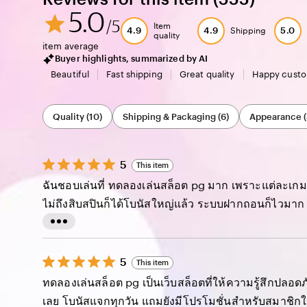
5.0
/5
Item
4.9
4.9
5.0
Shipping
quality
item average
Buyer highlights, summarized by AI
Beautiful
Fast shipping
Great quality
Happy cust
Filter
Quality (10)
Shipping & Packaging (6)
Appearance (
by
category
5
5
This item
out
ฉันชอบเล่นที่ ทดลองเล่นสล็อต pg มาก เพราะแต่ละเกมม
of
5
ไม่ถึงสิบสปินก็ได้โบนัสใหญ่แล้ว ระบบฝากถอนก็ไวมาก ใช
stars
L
i
5
5
This item
s
out
ทดลองเล่นสล็อต pg เป็นเว็บสล็อตที่ให้ความรู้สึกปลอด
of
t
5
เลย โบนัสแจกทุกวัน แถมยังมีโปรโมชั่นสำหรับสมาชิกให
i
stars