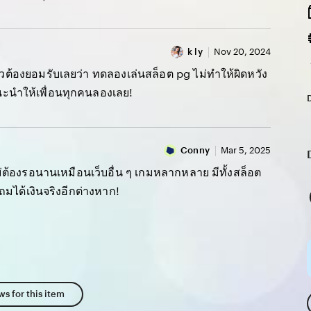
k ly
Nov 20, 2024
วต้องยอมรับเลยว่า ทดลองเล่นสล็อต pg ไม่ทำให้ผิดหวัง
นะนำให้เพื่อนทุกคนลองเลย!
D
Conny
Mar 5, 2025
่ต้องรอนานเหมือนเว็บอื่น ๆ เกมหลากหลาย มีทั้งสล็อต
มได้เงินจริงอีกต่างหาก!
ws for this item