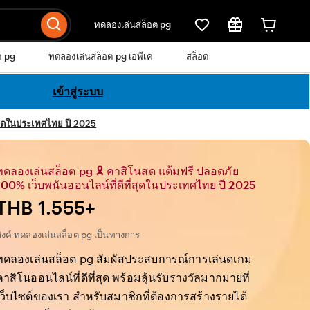
ทดลองเล่นสล็อต pg
ต pg
ทดลองเล่นสล็อต pg เอพีเค
สล็อต
เข้าสู่ระบบ
่สุดในประเทศไทย ปี 2025
ทดลองเล่นสล็อต pg 🎗️ คาสิโนสด แต้มฟรี ปลอดภัย
100% เว็บพนันออนไลน์ที่ดีที่สุดในประเทศไทย ปี 2025
Price:
THB 1.555+
ิงค์ ทดลองเล่นสล็อต pg เป็นทางการ
ทดลองเล่นสล็อต pg สัมผัสประสบการณ์การเล่นดเกม
คาสิโนออนไลน์ที่ดีที่สุด พร้อมลุ้นรับรางวัลมากมายที่
เว็บไซต์ของเรา สำหรับสมาชิกที่ต้องการสร้างรายได้