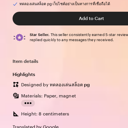
of
ทดลองเล่นสล็อต pg เว็บไซต์อย่างเป็นทางการที่เชื่อถือได้
5
stars
Add to Cart
Star Seller.
This seller consistently earned 5-star revie
replied quickly to any messages they received.
Item details
Highlights
Designed by
ทดลองเล่นสล็อต pg
Materials: Paper, magnet
Read
Height: 8 centimeters
the
full
Translated by Google