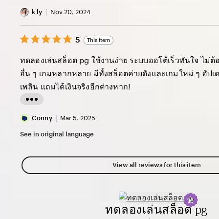
a
v
i
k ly
Nov 20, 2024
c
i
s
y
e
5
t
5
This item
out
T
w
i
of
ทดลองเล่นสล็อต pg ใช้งานง่าย ระบบออโต้เร็วทันใจ ไม่ต
5
h
b
n
stars
อื่น ๆ เกมหลากหลาย มีทั้งสล็อตค่ายดังและเกมใหม่ ๆ อัป
e
y
g
เพลิน แถมได้เงินจริงอีกต่างหาก!
w
L
r
a
e
L
u
v
i
Conny
Mar 5, 2025
r
i
s
See in original language
a
e
t
M
w
i
View all reviews for this item
a
b
n
r
y
g
i
k
r
ทดลองเล่นสล็อต pg
a
l
e