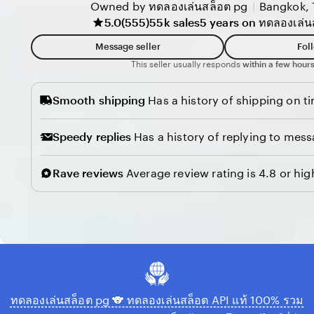
G
y
Owned by ทดลองเล่นสล็อต pg
|
Bangkok, 
v
5.0
(555)
55k sales
5 years on ทดลองเล่น
r
i
i
e
Message seller
Fol
l
w
This seller usually responds
within a few hours
l
b
o
Smooth shipping
Has a history of shipping on t
y
C
Speedy replies
Has a history of replying to mess
o
n
Rave reviews
Average review rating is 4.8 or hig
n
y
ทดลองเล่นสล็อต pg 🐨 ทดลองเล่นสล็อต API แท้ 100% รวม