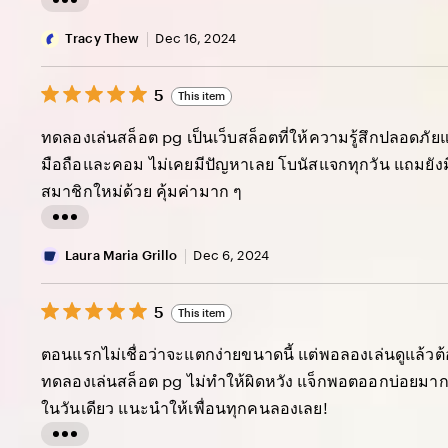
L
i
Tracy Thew
Dec 16, 2024
s
5
t
5
This item
out
i
of
ทดลองเล่นสล็อต pg เป็นเว็บสล็อตที่ให้ความรู้สึกปลอดภัยแล
5
n
stars
มือถือและคอม ไม่เคยมีปัญหาเลย โบนัสแจกทุกวัน แถมยัง
g
สมาชิกใหม่ด้วย คุ้มค่ามาก ๆ
r
e
L
v
i
Laura Maria Grillo
Dec 6, 2024
i
s
e
5
t
5
This item
out
w
i
of
ตอนแรกไม่เชื่อว่าจะแตกง่ายขนาดนี้ แต่พอลองเล่นดูแล้วต
5
b
n
stars
ทดลองเล่นสล็อต pg ไม่ทำให้ผิดหวัง แจ็กพอตออกบ่อยมาก 
y
g
ในวันเดียว แนะนำให้เพื่อนทุกคนลองเลย!
T
r
r
e
L