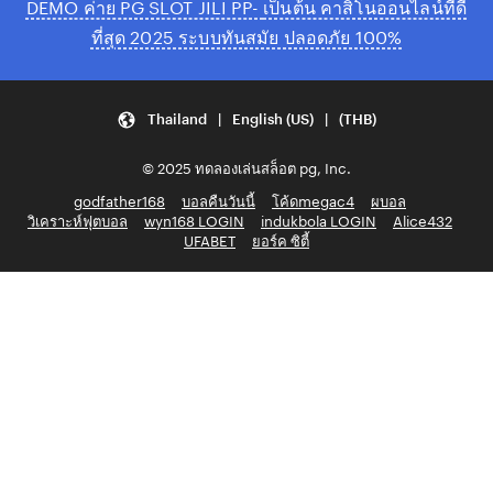
DEMO ค่าย PG SLOT JILI PP- เป็นต้น คาสิโนออนไลน์ที่ดี
ที่สุด 2025 ระบบทันสมัย ปลอดภัย 100%
Thailand | English (US) | (THB)
© 2025 ทดลองเล่นสล็อต pg, Inc.
godfather168
บอลคืนวันนี้
โค้ดmegac4
ผบอล
วิเคราะห์ฟุตบอล
wyn168 LOGIN
indukbola LOGIN
Alice432
UFABET
ยอร์ค ซิตี้