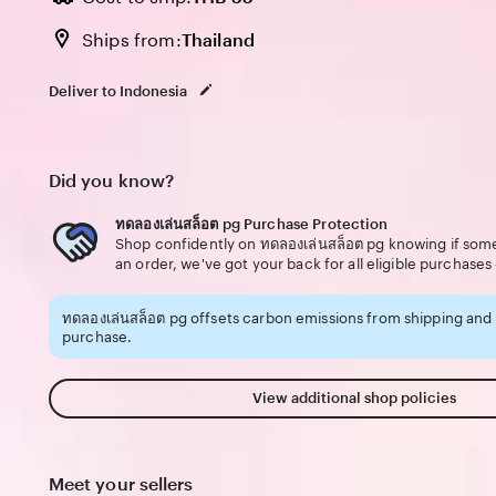
Ships from:
Thailand
Deliver to Indonesia
Did you know?
ทดลองเล่นสล็อต pg Purchase Protection
Shop confidently on ทดลองเล่นสล็อต pg knowing if som
an order, we've got your back for all eligible purchase
ทดลองเล่นสล็อต pg offsets carbon emissions from shipping and
purchase.
View additional shop policies
Meet your sellers