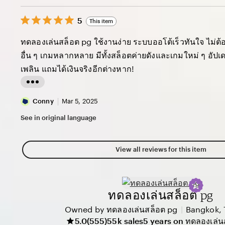
c
i
s
y
e
5
t
5
This item
out
T
w
i
of
ทดลองเล่นสล็อต pg ใช้งานง่าย ระบบออโต้เร็วทันใจ ไม่ต
5
h
b
n
stars
อื่น ๆ เกมหลากหลาย มีทั้งสล็อตค่ายดังและเกมใหม่ ๆ อัป
e
y
g
เพลิน แถมได้เงินจริงอีกต่างหาก!
w
L
r
a
e
L
u
v
i
Conny
Mar 5, 2025
r
i
s
See in original language
a
e
t
M
w
i
View all reviews for this item
a
b
n
r
y
g
i
k
r
ทดลองเล่นสล็อต pg
a
l
e
G
y
Owned by ทดลองเล่นสล็อต pg
|
Bangkok, 
v
5.0
(555)
55k sales
5 years on ทดลองเล่น
r
i