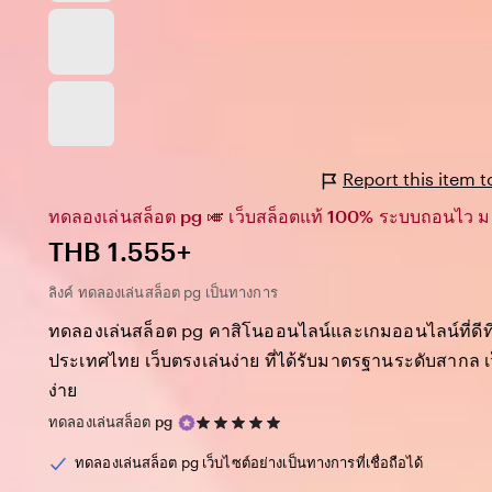
Report this item 
ทดลองเล่นสล็อต pg 🎺 เว็บสล็อตแท้ 100% ระบบถอนไว ม
Price:
THB 1.555+
ลิงค์ ทดลองเล่นสล็อต pg เป็นทางการ
ทดลองเล่นสล็อต pg คาสิโนออนไลน์และเกมออนไลน์ที่ดีที่
ประเทศไทย เว็บตรงเล่นง่าย ที่ได้รับมาตรฐานระดับสากล 
ง่าย
5
ทดลองเล่นสล็อต pg
out
of
ทดลองเล่นสล็อต pg เว็บไซต์อย่างเป็นทางการที่เชื่อถือได้
5