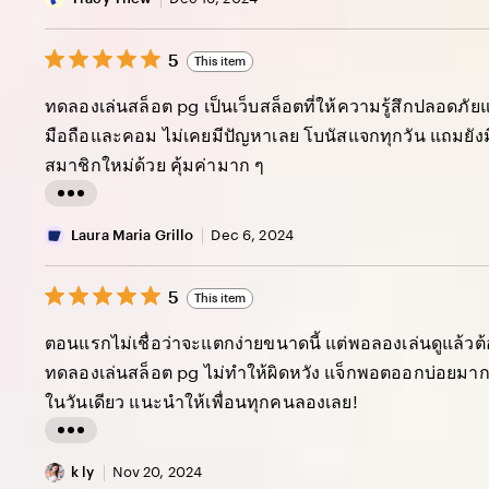
s
5
t
5
This item
out
i
of
ทดลองเล่นสล็อต pg เป็นเว็บสล็อตที่ให้ความรู้สึกปลอดภัยแล
5
n
stars
มือถือและคอม ไม่เคยมีปัญหาเลย โบนัสแจกทุกวัน แถมยัง
g
สมาชิกใหม่ด้วย คุ้มค่ามาก ๆ
r
e
L
v
i
Laura Maria Grillo
Dec 6, 2024
i
s
e
5
t
5
This item
out
w
i
of
ตอนแรกไม่เชื่อว่าจะแตกง่ายขนาดนี้ แต่พอลองเล่นดูแล้วต
5
b
n
stars
ทดลองเล่นสล็อต pg ไม่ทำให้ผิดหวัง แจ็กพอตออกบ่อยมาก 
y
g
ในวันเดียว แนะนำให้เพื่อนทุกคนลองเลย!
T
r
r
e
L
a
v
i
k ly
Nov 20, 2024