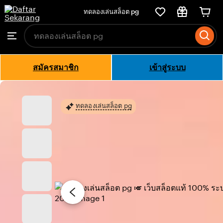
ทดลอง
ทดลองเล่นสล็อต pg
Skip
เล่น
to
Search
Browse
สล็อต
ontent
for
pg
items
or
สมัครสมาชิก
เข้าสู่ระบบ
shops
ทดลองเล่นสล็อต pg