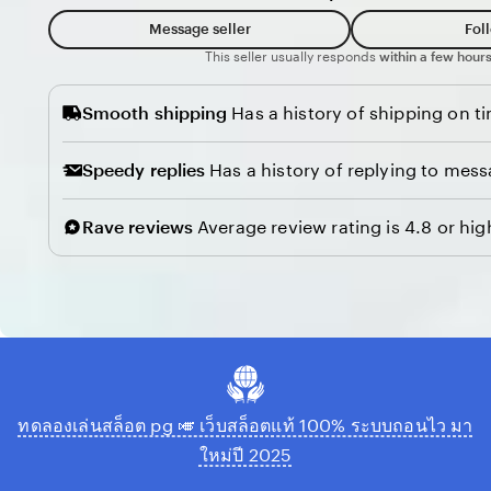
i
e
Message seller
Fol
l
w
This seller usually responds
within a few hours
l
b
o
Smooth shipping
Has a history of shipping on t
y
C
Speedy replies
Has a history of replying to mess
o
n
Rave reviews
Average review rating is 4.8 or hig
n
y
ทดลองเล่นสล็อต pg 🎺 เว็บสล็อตแท้ 100% ระบบถอนไว มา
ใหม่ปี 2025