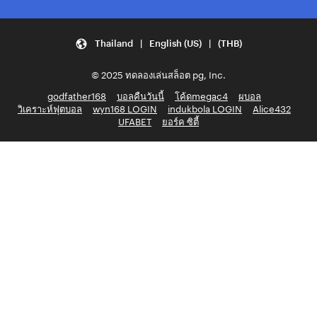
Thailand | English (US) | (THB)
© 2025 ทดลองเล่นสล็อต pg, Inc.
godfather168
บอลคืนวันนี้
โค้ดmegac4
ผบอล
วิเคราะห์ฟุตบอล
wyn168 LOGIN
indukbola LOGIN
Alice432
UFABET
ยอร์ค ซิตี้