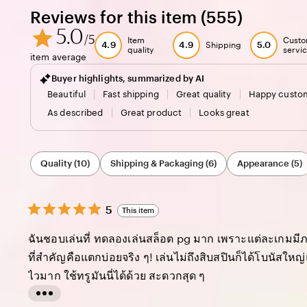
Reviews for this item (555)
5.0
/5
Item
Custo
4.9
4.9
5.0
Shipping
quality
servi
item average
Buyer highlights, summarized by AI
Beautiful
Fast shipping
Great quality
Happy custo
As described
Great product
Looks great
Filter
Quality (10)
Shipping & Packaging (6)
Appearance (5)
by
category
5
5
This item
out
of
ฉันชอบเล่นที่ ทดลองเล่นสล็อต pg มาก เพราะแต่ละเกมมี
5
stars
ที่สำคัญคือแตกบ่อยจริง ๆ! เล่นไม่ถึงสิบสปินก็ได้โบนัสให
ไวมาก ใช้ทรูมันนี่ได้ด้วย สะดวกสุด ๆ
L