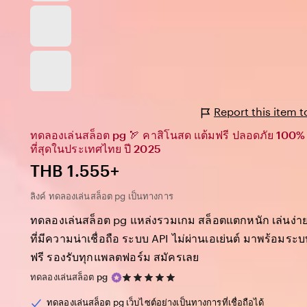
Report this item 
ทดลองเล่นสล็อต pg 🏹 คาสิโนสด แต้มฟรี ปลอดภัย 100% เ
ที่สุดในประเทศไทย ปี 2025
Price:
THB 1.555+
ลิงค์ ทดลองเล่นสล็อต pg เป็นทางการ
ทดลองเล่นสล็อต pg แหล่งรวมเกม สล็อตแตกหนัก เล่นง่าย ไ
ที่มีความน่าเชื่อถือ ระบบ API ไม่ผ่านเอเย่นต์ มาพร้อมร
ฟรี รองรับทุกแพลตฟอร์ม สมัครเลย
5
ทดลองเล่นสล็อต pg
out
of
ทดลองเล่นสล็อต pg เว็บไซต์อย่างเป็นทางการที่เชื่อถือได้