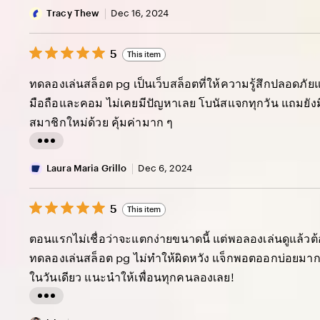
i
Tracy Thew
Dec 16, 2024
s
5
t
5
This item
out
i
of
ทดลองเล่นสล็อต pg เป็นเว็บสล็อตที่ให้ความรู้สึกปลอดภัยแล
5
n
stars
มือถือและคอม ไม่เคยมีปัญหาเลย โบนัสแจกทุกวัน แถมยัง
g
สมาชิกใหม่ด้วย คุ้มค่ามาก ๆ
r
e
L
v
i
Laura Maria Grillo
Dec 6, 2024
i
s
e
5
t
5
This item
out
w
i
of
ตอนแรกไม่เชื่อว่าจะแตกง่ายขนาดนี้ แต่พอลองเล่นดูแล้วต
5
b
n
stars
ทดลองเล่นสล็อต pg ไม่ทำให้ผิดหวัง แจ็กพอตออกบ่อยมาก 
y
g
ในวันเดียว แนะนำให้เพื่อนทุกคนลองเลย!
T
r
r
e
L