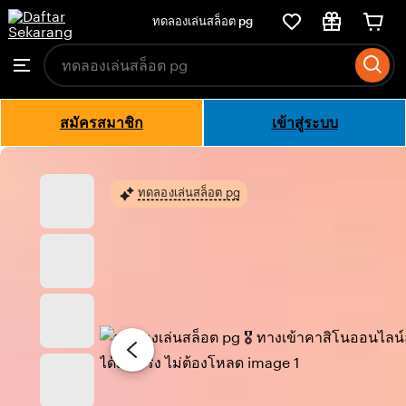
ทดลอง
ทดลองเล่นสล็อต pg
Skip
เล่น
to
Search
Browse
สล็อต
ontent
for
pg
items
or
สมัครสมาชิก
เข้าสู่ระบบ
shops
ทดลองเล่นสล็อต pg