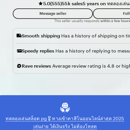
5.0
(555)
55k sales
5 years on ทดลองเล่น
r
i
i
e
Message seller
Fol
l
w
This seller usually responds
within a few hours
l
b
o
Smooth shipping
Has a history of shipping on t
y
C
Speedy replies
Has a history of replying to mess
o
n
Rave reviews
Average review rating is 4.8 or hig
n
y
ทดลองเล่นสล็อต pg 🎖️ ทางเข้าคาสิโนออนไลน์ล่าสุด 2025
เล่นง่าย ได้เงินจริง ไม่ต้องโหลด