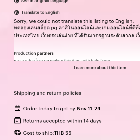
See in original language
Translate to English
Sorry, we could not translate this listing to English.
ทดลองเล่นสล็อต pg คาสิโนออนไลน์และเกมออนไลน์ที่ดีที่ส
ประเทศไทย เว็บตรงเล่นง่าย ที่ได้รับมาตรฐานระดับสากล เ
Production partners
ทดลองเล่นสล็อต pg makes this item with help from
Paperworks, The Netherlands
Learn more about this item
View all
Shipping and return policies
Order today to get by
Nov 11-24
Returns accepted
within 14 days
Cost to ship:
THB
55