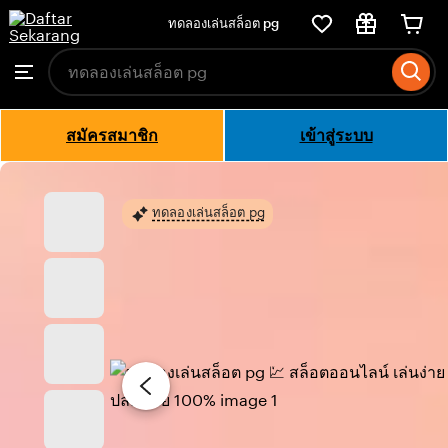
ทดลอง
ทดลองเล่นสล็อต pg
Skip
เล่น
to
Search
Browse
สล็อต
ontent
for
pg
items
or
สมัครสมาชิก
เข้าสู่ระบบ
shops
ทดลองเล่นสล็อต pg