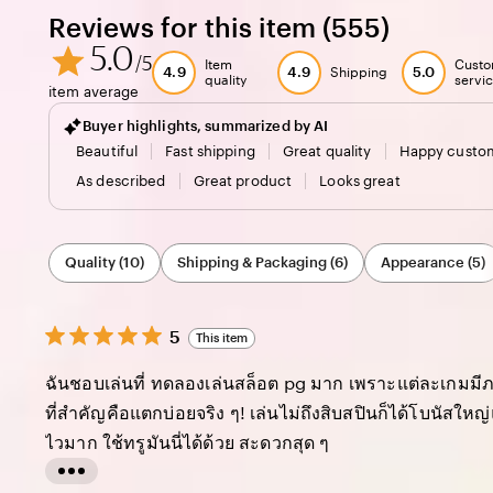
Reviews for this item (555)
5.0
/5
Item
Custo
4.9
4.9
5.0
Shipping
quality
servi
item average
Buyer highlights, summarized by AI
Beautiful
Fast shipping
Great quality
Happy custo
As described
Great product
Looks great
Filter
Quality (10)
Shipping & Packaging (6)
Appearance (5)
by
category
5
5
This item
out
of
ฉันชอบเล่นที่ ทดลองเล่นสล็อต pg มาก เพราะแต่ละเกมมี
5
stars
ที่สำคัญคือแตกบ่อยจริง ๆ! เล่นไม่ถึงสิบสปินก็ได้โบนัสให
ไวมาก ใช้ทรูมันนี่ได้ด้วย สะดวกสุด ๆ
L