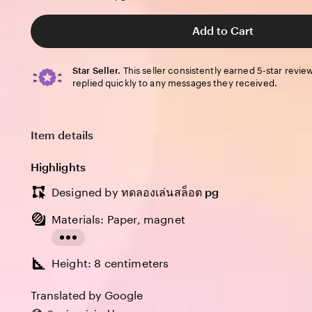
5
stars
Add to Cart
Star Seller.
This seller consistently earned 5-star revie
replied quickly to any messages they received.
Item details
Highlights
Designed by
ทดลองเล่นสล็อต pg
Materials: Paper, magnet
Read
Height: 8 centimeters
the
full
Translated by Google
description