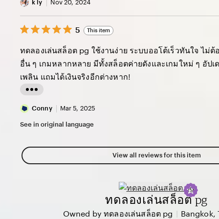
a
v
i
k ly
Nov 20, 2024
c
i
s
y
e
5
t
5
This item
out
T
w
i
of
ทดลองเล่นสล็อต pg ใช้งานง่าย ระบบออโต้เร็วทันใจ ไม่ต
5
h
b
n
stars
อื่น ๆ เกมหลากหลาย มีทั้งสล็อตค่ายดังและเกมใหม่ ๆ อัป
e
y
g
เพลิน แถมได้เงินจริงอีกต่างหาก!
w
L
r
a
e
L
u
v
i
Conny
Mar 5, 2025
r
i
s
See in original language
a
e
t
M
w
i
View all reviews for this item
a
b
n
r
y
g
i
k
r
ทดลองเล่นสล็อต pg
a
l
e
G
y
Owned by ทดลองเล่นสล็อต pg
|
Bangkok, 
v