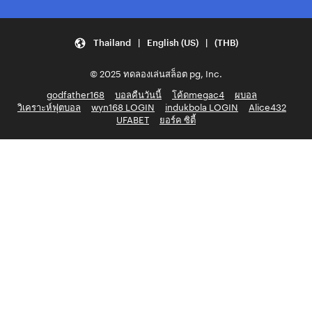
Thailand | English (US) | (THB)
© 2025 ทดลองเล่นสล็อต pg, Inc.
godfather168
บอลคืนวันนี้
โค้ดmegac4
ผบอล
วิเคราะห์ฟุตบอล
wyn168 LOGIN
indukbola LOGIN
Alice432
UFABET
ยอร์ค ซิตี้