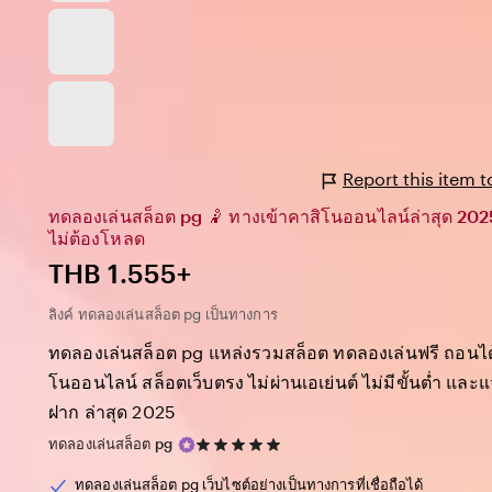
Report this item 
ทดลองเล่นสล็อต pg 🤾 ทางเข้าคาสิโนออนไลน์ล่าสุด 2025 เ
ไม่ต้องโหลด
Price:
THB 1.555+
ลิงค์ ทดลองเล่นสล็อต pg เป็นทางการ
ทดลองเล่นสล็อต pg แหล่งรวมสล็อต ทดลองเล่นฟรี ถอนได
โนออนไลน์ สล็อตเว็บตรง ไม่ผ่านเอเย่นต์ ไม่มีขั้นต่ำ และแ
ฝาก ล่าสุด 2025
5
ทดลองเล่นสล็อต pg
out
of
ทดลองเล่นสล็อต pg เว็บไซต์อย่างเป็นทางการที่เชื่อถือได้