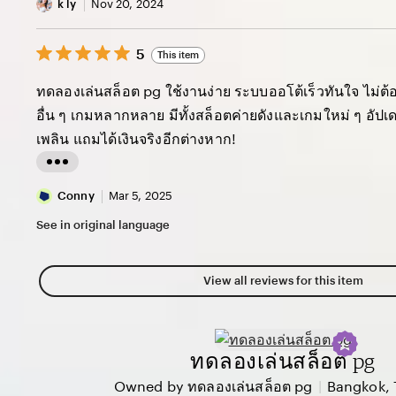
a
v
i
k ly
Nov 20, 2024
c
i
s
y
e
5
t
5
This item
out
T
w
i
of
ทดลองเล่นสล็อต pg ใช้งานง่าย ระบบออโต้เร็วทันใจ ไม่ต
5
h
b
n
stars
อื่น ๆ เกมหลากหลาย มีทั้งสล็อตค่ายดังและเกมใหม่ ๆ อัป
e
y
g
เพลิน แถมได้เงินจริงอีกต่างหาก!
w
L
r
a
e
L
u
v
i
Conny
Mar 5, 2025
r
i
s
See in original language
a
e
t
M
w
i
View all reviews for this item
a
b
n
r
y
g
i
k
r
ทดลองเล่นสล็อต pg
a
l
e
G
y
Owned by ทดลองเล่นสล็อต pg
|
Bangkok, 
v