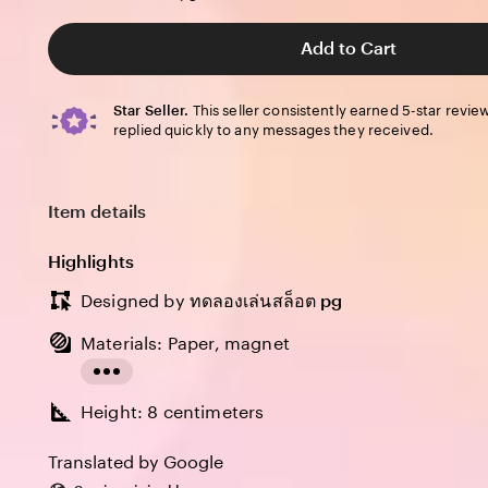
5
stars
Add to Cart
Star Seller.
This seller consistently earned 5-star revie
replied quickly to any messages they received.
Item details
Highlights
Designed by
ทดลองเล่นสล็อต pg
Materials: Paper, magnet
Read
Height: 8 centimeters
the
full
Translated by Google
description