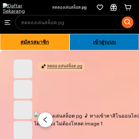
ทดลอง
ทดลองเล่นสล็อต pg
Skip
เล่น
to
Search
Browse
สล็อต
ontent
for
pg
items
or
สมัครสมาชิก
เข้าสู่ระบบ
shops
ทดลองเล่นสล็อต pg