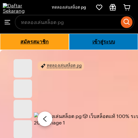
ทดลอง
ทดลองเล่นสล็อต pg
Skip
เล่น
to
Search
Browse
สล็อต
ontent
for
pg
items
or
สมัครสมาชิก
เข้าสู่ระบบ
shops
ทดลองเล่นสล็อต pg