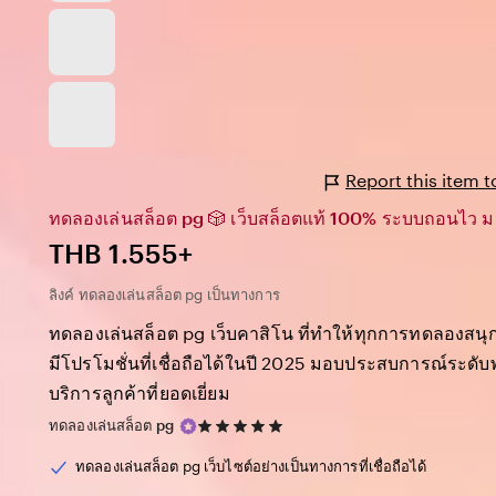
Report this item 
ทดลองเล่นสล็อต pg 🎲 เว็บสล็อตแท้ 100% ระบบถอนไว ม
Price:
THB 1.555+
ลิงค์ ทดลองเล่นสล็อต pg เป็นทางการ
ทดลองเล่นสล็อต pg เว็บคาสิโน ที่ทำให้ทุกการทดลองสนุก
มีโปรโมชั่นที่เชื่อถือได้ในปี 2025 มอบประสบการณ์ระดับ
บริการลูกค้าที่ยอดเยี่ยม
5
ทดลองเล่นสล็อต pg
out
of
ทดลองเล่นสล็อต pg เว็บไซต์อย่างเป็นทางการที่เชื่อถือได้
5