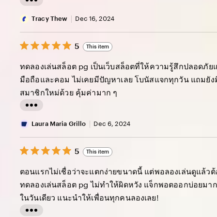
L
i
Tracy Thew
Dec 16, 2024
s
5
t
5
This item
out
i
of
ทดลองเล่นสล็อต pg เป็นเว็บสล็อตที่ให้ความรู้สึกปลอดภัยแล
5
n
stars
มือถือและคอม ไม่เคยมีปัญหาเลย โบนัสแจกทุกวัน แถมยัง
g
สมาชิกใหม่ด้วย คุ้มค่ามาก ๆ
r
e
L
v
i
Laura Maria Grillo
Dec 6, 2024
i
s
e
5
t
5
This item
out
w
i
of
ตอนแรกไม่เชื่อว่าจะแตกง่ายขนาดนี้ แต่พอลองเล่นดูแล้วต
5
b
n
stars
ทดลองเล่นสล็อต pg ไม่ทำให้ผิดหวัง แจ็กพอตออกบ่อยมาก 
y
g
ในวันเดียว แนะนำให้เพื่อนทุกคนลองเลย!
T
r
r
e
L