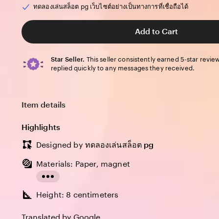
of
ทดลองเล่นสล็อต pg เว็บไซต์อย่างเป็นทางการที่เชื่อถือได้
5
stars
Add to Cart
Star Seller.
This seller consistently earned 5-star revie
replied quickly to any messages they received.
Item details
Highlights
Designed by
ทดลองเล่นสล็อต pg
Materials: Paper, magnet
Read
Height: 8 centimeters
the
full
Translated by Google