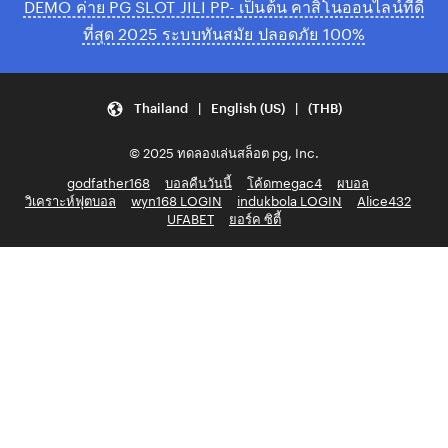
DEMO ค่าย PG SLOT JILI PP- เป็นต้น คาสิโนออนไลน์ที่ดี
ที่สุด 2025 ระบบทันสมัย ปลอดภัย 100%
Thailand | English (US) | (THB)
© 2025 ทดลองเล่นสล็อต pg, Inc.
godfather168
บอลคืนวันนี้
โค้ดmegac4
ผบอล
วิเคราะห์ฟุตบอล
wyn168 LOGIN
indukbola LOGIN
Alice432
UFABET
ยอร์ค ซิตี้