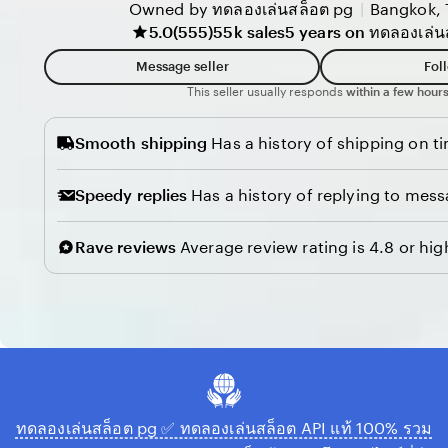
G
y
Owned by ทดลองเล่นสล็อต pg
|
Bangkok, 
v
5.0
(555)
55k sales
5 years on ทดลองเล่น
r
i
i
e
Message seller
Fol
l
w
This seller usually responds
within a few hours
l
b
o
Smooth shipping
Has a history of shipping on t
y
C
Speedy replies
Has a history of replying to mess
o
n
Rave reviews
Average review rating is 4.8 or hig
n
y
ทดลองเล่นสล็อต pg ✅ ทดลองเล่นสล็อต API แท้ 100% รวม