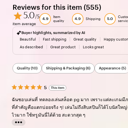
Reviews for this item (555)
5.0
/5
Item
Custo
4.9
4.9
5.0
Shipping
quality
servi
item average
Buyer highlights, summarized by AI
Beautiful
Fast shipping
Great quality
Happy custo
As described
Great product
Looks great
Filter
Quality (10)
Shipping & Packaging (6)
Appearance (5)
by
category
5
5
This item
out
of
ฉันชอบเล่นที่ ทดลองเล่นสล็อต pg มาก เพราะแต่ละเกมมี
5
stars
ที่สำคัญคือแตกบ่อยจริง ๆ! เล่นไม่ถึงสิบสปินก็ได้โบนัสให
ไวมาก ใช้ทรูมันนี่ได้ด้วย สะดวกสุด ๆ
L