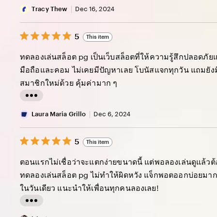
i
Tracy Thew
Dec 16, 2024
s
5
t
5
This item
out
i
of
ทดลองเล่นสล็อต pg เป็นเว็บสล็อตที่ให้ความรู้สึกปลอดภัยแล
5
n
stars
มือถือและคอม ไม่เคยมีปัญหาเลย โบนัสแจกทุกวัน แถมยัง
g
สมาชิกใหม่ด้วย คุ้มค่ามาก ๆ
r
e
L
v
i
Laura Maria Grillo
Dec 6, 2024
i
s
e
5
t
5
This item
out
w
i
of
ตอนแรกไม่เชื่อว่าจะแตกง่ายขนาดนี้ แต่พอลองเล่นดูแล้วต
5
b
n
stars
ทดลองเล่นสล็อต pg ไม่ทำให้ผิดหวัง แจ็กพอตออกบ่อยมาก 
y
g
ในวันเดียว แนะนำให้เพื่อนทุกคนลองเลย!
T
r
r
e
L