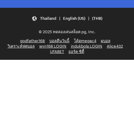
Thailand | English (US) | (THB)
© 2025 ทดลองเล่นสล็อต pg, Inc.
godfather168
บอลคืนวันนี้
โค้ดmegac4
ผบอล
วิเคราะห์ฟุตบอล
wyn168 LOGIN
indukbola LOGIN
Alice432
UFABET
ยอร์ค ซิตี้