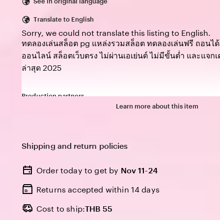
See in original language
Translate to English
Sorry, we could not translate this listing to English.
ทดลองเล่นสล็อต pg แหล่งรวมสล็อต ทดลองเล่นฟรี ถอนได้
ออนไลน์ สล็อตเว็บตรง ไม่ผ่านเอเย่นต์ ไม่มีขั้นต่ำ และแจกเ
ล่าสุด 2025
Production partners
Learn more about this item
ทดลองเล่นสล็อต pg makes this item with help from
Paperworks, The Netherlands
View all
Shipping and return policies
Order today to get by
Nov 11-24
Returns accepted
within 14 days
Cost to ship:
THB
55