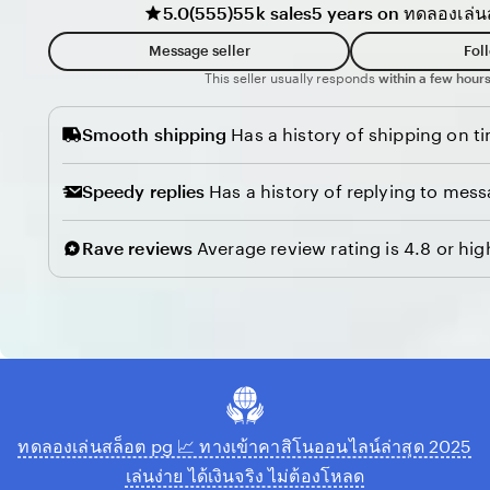
5.0
(555)
55k sales
5 years on ทดลองเล่น
r
i
i
e
Message seller
Fol
l
w
This seller usually responds
within a few hours
l
b
o
Smooth shipping
Has a history of shipping on t
y
C
Speedy replies
Has a history of replying to mess
o
n
Rave reviews
Average review rating is 4.8 or hig
n
y
ทดลองเล่นสล็อต pg 📈 ทางเข้าคาสิโนออนไลน์ล่าสุด 2025
เล่นง่าย ได้เงินจริง ไม่ต้องโหลด