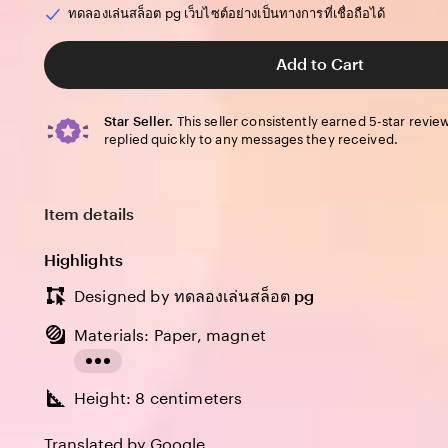
of
ทดลองเล่นสล็อต pg เว็บไซต์อย่างเป็นทางการที่เชื่อถือได้
5
stars
Add to Cart
Star Seller.
This seller consistently earned 5-star revie
replied quickly to any messages they received.
Item details
Highlights
Designed by
ทดลองเล่นสล็อต pg
Materials: Paper, magnet
Read
Height: 8 centimeters
the
full
Translated by Google