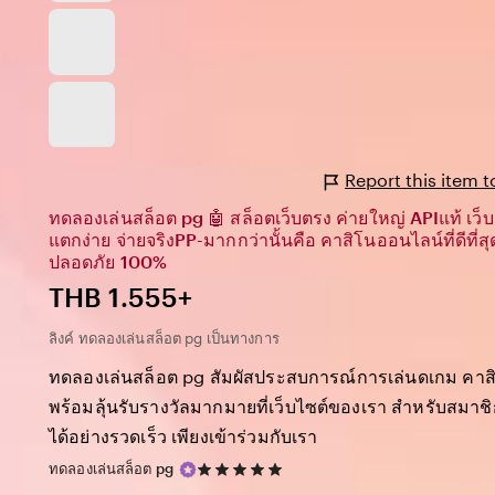
Report this item 
ทดลองเล่นสล็อต pg 🤖 สล็อตเว็บตรง ค่ายใหญ่ APIแท้ เว
แตกง่าย จ่ายจริงPP-มากกว่านั้นคือ คาสิโนออนไลน์ที่ดีที่
ปลอดภัย 100%
Price:
THB 1.555+
ลิงค์ ทดลองเล่นสล็อต pg เป็นทางการ
ทดลองเล่นสล็อต pg สัมผัสประสบการณ์การเล่นดเกม คาสิโน
พร้อมลุ้นรับรางวัลมากมายที่เว็บไซต์ของเรา สำหรับสมาชิ
ได้อย่างรวดเร็ว เพียงเข้าร่วมกับเรา
5
ทดลองเล่นสล็อต pg
out