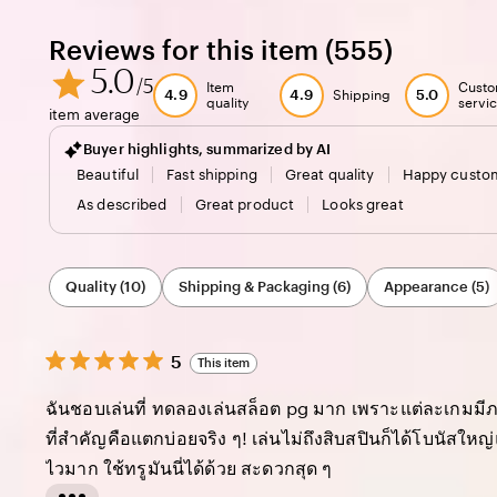
Reviews for this item (555)
5.0
/5
Item
Custo
4.9
4.9
5.0
Shipping
quality
servi
item average
Buyer highlights, summarized by AI
Beautiful
Fast shipping
Great quality
Happy custo
As described
Great product
Looks great
Filter
Quality (10)
Shipping & Packaging (6)
Appearance (5)
by
category
5
5
This item
out
of
ฉันชอบเล่นที่ ทดลองเล่นสล็อต pg มาก เพราะแต่ละเกมมี
5
stars
ที่สำคัญคือแตกบ่อยจริง ๆ! เล่นไม่ถึงสิบสปินก็ได้โบนัสให
ไวมาก ใช้ทรูมันนี่ได้ด้วย สะดวกสุด ๆ