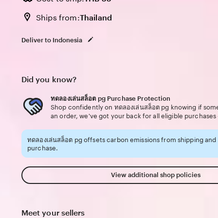
Ships from:
Thailand
Deliver to Indonesia
Did you know?
ทดลองเล่นสล็อต pg Purchase Protection
Shop confidently on ทดลองเล่นสล็อต pg knowing if som
an order, we've got your back for all eligible purchase
ทดลองเล่นสล็อต pg offsets carbon emissions from shipping and
purchase.
View additional shop policies
Meet your sellers