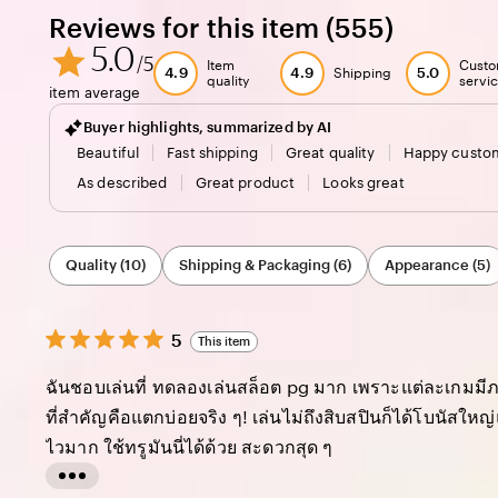
Reviews for this item (555)
5.0
/5
Item
Custo
4.9
4.9
5.0
Shipping
quality
servi
item average
Buyer highlights, summarized by AI
Beautiful
Fast shipping
Great quality
Happy custo
As described
Great product
Looks great
Filter
Quality (10)
Shipping & Packaging (6)
Appearance (5)
by
category
5
5
This item
out
of
ฉันชอบเล่นที่ ทดลองเล่นสล็อต pg มาก เพราะแต่ละเกมมี
5
stars
ที่สำคัญคือแตกบ่อยจริง ๆ! เล่นไม่ถึงสิบสปินก็ได้โบนัสให
ไวมาก ใช้ทรูมันนี่ได้ด้วย สะดวกสุด ๆ
L