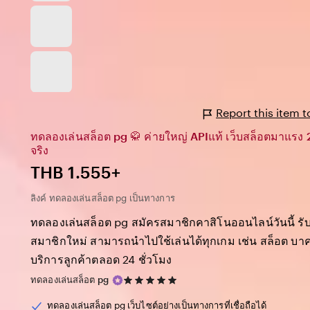
Report this item 
ทดลองเล่นสล็อต pg 🥋 ค่ายใหญ่ APIแท้ เว็บสล็อตมาแรง 
จริง
Price:
THB 1.555+
ลิงค์ ทดลองเล่นสล็อต pg เป็นทางการ
ทดลองเล่นสล็อต pg สมัครสมาชิกคาสิโนออนไลน์วันนี้ รับ
สมาชิกใหม่ สามารถนำไปใช้เล่นได้ทุกเกม เช่น สล็อต บาคา
บริการลูกค้าตลอด 24 ชั่วโมง
5
ทดลองเล่นสล็อต pg
out
of
ทดลองเล่นสล็อต pg เว็บไซต์อย่างเป็นทางการที่เชื่อถือได้