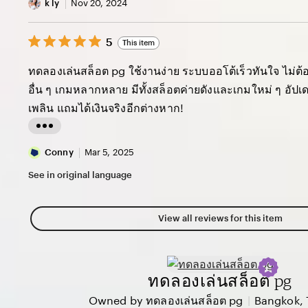
a
v
i
k ly
Nov 20, 2024
c
i
s
y
e
5
t
5
This item
out
T
w
i
of
ทดลองเล่นสล็อต pg ใช้งานง่าย ระบบออโต้เร็วทันใจ ไม่ต
5
h
b
n
stars
อื่น ๆ เกมหลากหลาย มีทั้งสล็อตค่ายดังและเกมใหม่ ๆ อัป
e
y
g
เพลิน แถมได้เงินจริงอีกต่างหาก!
w
L
r
a
e
L
u
v
i
Conny
Mar 5, 2025
r
i
s
See in original language
a
e
t
M
w
i
View all reviews for this item
a
b
n
r
y
g
i
k
r
ทดลองเล่นสล็อต pg
a
l
e
G
y
Owned by ทดลองเล่นสล็อต pg
|
Bangkok, 
v