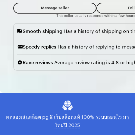
i
e
Message seller
Fol
l
w
This seller usually responds
within a few hours
l
b
o
Smooth shipping
Has a history of shipping on t
y
C
Speedy replies
Has a history of replying to mess
o
n
Rave reviews
Average review rating is 4.8 or hig
n
y
ทดลองเล่นสล็อต pg 🎖️ เว็บสล็อตแท้ 100% ระบบถอนไว มา
ใหม่ปี 2025