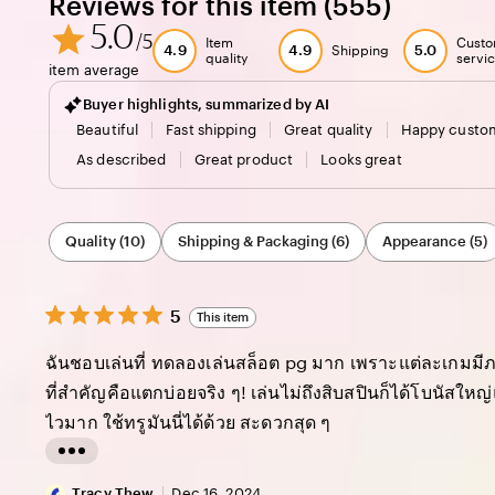
Reviews for this item (555)
5.0
/5
Item
Custo
4.9
4.9
5.0
Shipping
quality
servi
item average
Buyer highlights, summarized by AI
Beautiful
Fast shipping
Great quality
Happy custo
As described
Great product
Looks great
Filter
Quality (10)
Shipping & Packaging (6)
Appearance (5)
by
category
5
5
This item
out
of
ฉันชอบเล่นที่ ทดลองเล่นสล็อต pg มาก เพราะแต่ละเกมมี
5
stars
ที่สำคัญคือแตกบ่อยจริง ๆ! เล่นไม่ถึงสิบสปินก็ได้โบนัสให
ไวมาก ใช้ทรูมันนี่ได้ด้วย สะดวกสุด ๆ
L
i
Tracy Thew
Dec 16, 2024