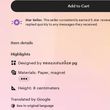
stars
Add to Cart
Star Seller.
This seller consistently earned 5-star revie
replied quickly to any messages they received.
Item details
Highlights
Designed by
ทดลองเล่นสล็อต pg
Materials: Paper, magnet
Read
Height: 8 centimeters
the
full
Translated by Google
description
See in original language