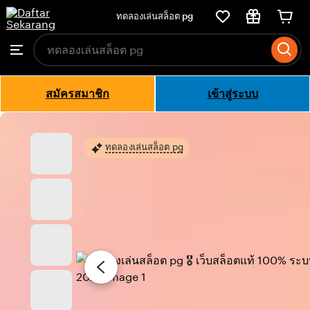
ทดลอง
ทดลองเล่นสล็อต pg
Skip
เล่น
to
Search
Browse
สล็อต
ontent
for
pg
items
or
สมัครสมาชิก
เข้าสู่ระบบ
shops
ทดลองเล่นสล็อต pg