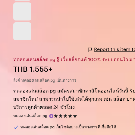
Report this item 
ทดลองเล่นสล็อต pg 🎖️ เว็บสล็อตแท้ 100% ระบบถอนไว มา
Price:
THB 1.555+
ลิงค์ ทดลองเล่นสล็อต pg เป็นทางการ
ทดลองเล่นสล็อต pg สมัครสมาชิกคาสิโนออนไลน์วันนี้ รับ
สมาชิกใหม่ สามารถนำไปใช้เล่นได้ทุกเกม เช่น สล็อต บาคา
บริการลูกค้าตลอด 24 ชั่วโมง
5
ทดลองเล่นสล็อต pg
out
of
ทดลองเล่นสล็อต pg เว็บไซต์อย่างเป็นทางการที่เชื่อถือได้
5