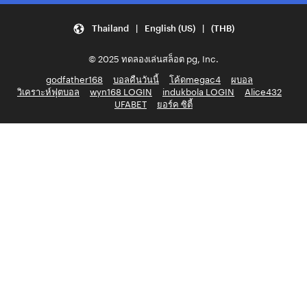
Thailand | English (US) | (THB)
© 2025 ทดลองเล่นสล็อต pg, Inc.
godfather168
บอลคืนวันนี้
โค้ดmegac4
ผบอล
วิเคราะห์ฟุตบอล
wyn168 LOGIN
indukbola LOGIN
Alice432
UFABET
ยอร์ค ซิตี้