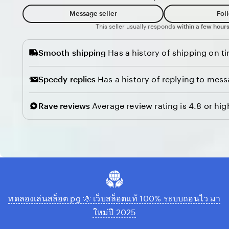
i
e
Message seller
Fol
l
w
This seller usually responds
within a few hours
l
b
o
Smooth shipping
Has a history of shipping on t
y
C
Speedy replies
Has a history of replying to mess
o
n
Rave reviews
Average review rating is 4.8 or hig
n
y
ทดลองเล่นสล็อต pg 🌞 เว็บสล็อตแท้ 100% ระบบถอนไว มา
ใหม่ปี 2025