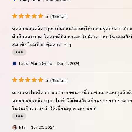
s
5
t
5
This item
out
i
of
ทดลองเล่นสล็อต pg เป็นเว็บสล็อตที่ให้ความรู้สึกปลอดภัยแล
5
n
stars
มือถือและคอม ไม่เคยมีปัญหาเลย โบนัสแจกทุกวัน แถมยัง
g
สมาชิกใหม่ด้วย คุ้มค่ามาก ๆ
r
e
L
v
i
Laura Maria Grillo
Dec 6, 2024
i
s
e
5
t
5
This item
out
w
i
of
ตอนแรกไม่เชื่อว่าจะแตกง่ายขนาดนี้ แต่พอลองเล่นดูแล้วต
5
b
n
stars
ทดลองเล่นสล็อต pg ไม่ทำให้ผิดหวัง แจ็กพอตออกบ่อยมาก 
y
g
ในวันเดียว แนะนำให้เพื่อนทุกคนลองเลย!
T
r
r
e
L
a
v
i
k ly
Nov 20, 2024