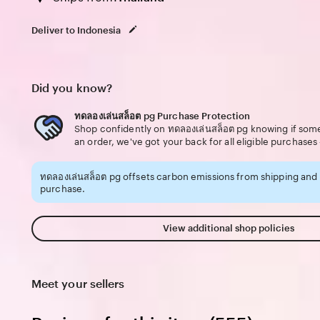
Deliver to Indonesia
Did you know?
ทดลองเล่นสล็อต pg Purchase Protection
Shop confidently on ทดลองเล่นสล็อต pg knowing if som
an order, we've got your back for all eligible purchase
ทดลองเล่นสล็อต pg offsets carbon emissions from shipping and
purchase.
View additional shop policies
Meet your sellers