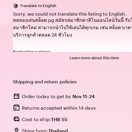
Translate to English
Sorry, we could not translate this listing to English.
ทดลองเล่นสล็อต pg สมัครสมาชิกคาสิโนออนไลน์วันนี้ รับโ
สมาชิกใหม่ สามารถนำไปใช้เล่นได้ทุกเกม เช่น สล็อต บาคา
บริการลูกค้าตลอด 24 ชั่วโมง
Production partners
Learn more about this item
ทดลองเล่นสล็อต pg makes this item with help from
Paperworks, The Netherlands
View all
Shipping and return policies
Order today to get by
Nov 11-24
Returns accepted
within 14 days
Cost to ship:
THB
55
Ships from:
Thailand