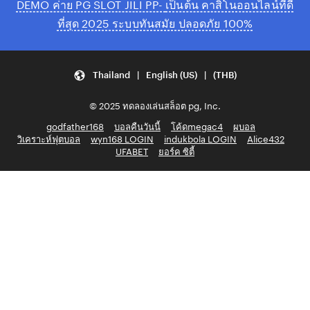
DEMO ค่าย PG SLOT JILI PP- เป็นต้น คาสิโนออนไลน์ที่ดี
ที่สุด 2025 ระบบทันสมัย ปลอดภัย 100%
Thailand | English (US) | (THB)
© 2025 ทดลองเล่นสล็อต pg, Inc.
godfather168
บอลคืนวันนี้
โค้ดmegac4
ผบอล
วิเคราะห์ฟุตบอล
wyn168 LOGIN
indukbola LOGIN
Alice432
UFABET
ยอร์ค ซิตี้