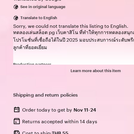
description
See in original language
Translate to English
Sorry, we could not translate this listing to English.
ทดลองเล่นสล็อต pg เว็บคาสิโน ที่ทำให้ทุกการทดลองสนุกส
โปรโมชั่นที่เชื่อถือได้ในปี 2025 มอบประสบการณ์ระดับพรี
ลูกค้าที่ยอดเยี่ยม
Production partners
Learn more about this item
ทดลองเล่นสล็อต pg makes this item with help from
Paperworks, The Netherlands
View all
Shipping and return policies
Order today to get by
Nov 11-24
Returns accepted
within 14 days
Cost to ship:
THB
55