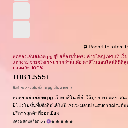
Report this item 
ทดลองเล่นสล็อต pg 📹 สล็อตเว็บตรง ค่ายใหญ่ APIแท้ เว
แตกง่าย จ่ายจริงPP-มากกว่านั้นคือ คาสิโนออนไลน์ที่ดีที่
ปลอดภัย 100%
Price:
THB 1.555+
ลิงค์ ทดลองเล่นสล็อต pg เป็นทางการ
ทดลองเล่นสล็อต pg เว็บคาสิโน ที่ทำให้ทุกการทดลองสนุก
มีโปรโมชั่นที่เชื่อถือได้ในปี 2025 มอบประสบการณ์ระดับ
บริการลูกค้าที่ยอดเยี่ยม
5
ทดลองเล่นสล็อต pg
out