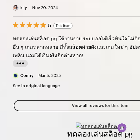
a
v
i
k ly
Nov 20, 2024
c
i
s
y
e
5
t
5
This item
out
T
w
i
of
ทดลองเล่นสล็อต pg ใช้งานง่าย ระบบออโต้เร็วทันใจ ไม่ต
5
h
b
n
stars
อื่น ๆ เกมหลากหลาย มีทั้งสล็อตค่ายดังและเกมใหม่ ๆ อัป
e
y
g
เพลิน แถมได้เงินจริงอีกต่างหาก!
w
L
r
a
e
L
u
v
i
Conny
Mar 5, 2025
r
i
s
See in original language
a
e
t
M
w
i
View all reviews for this item
a
b
n
r
y
g
i
k
r
ทดลองเล่นสล็อต pg
a
l
e