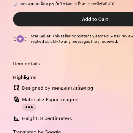
of
ทดลองเล่นสล็อต pg เว็บไซต์อย่างเป็นทางการที่เชื่อถือได้
5
stars
Add to Cart
Star Seller.
This seller consistently earned 5-star revie
replied quickly to any messages they received.
Item details
Highlights
Designed by
ทดลองเล่นสล็อต pg
Materials: Paper, magnet
Read
Height: 8 centimeters
the
full
Translated by Google