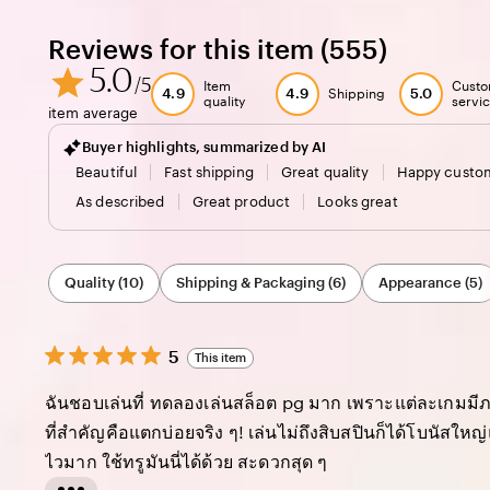
Reviews for this item (555)
5.0
/5
Item
Custo
4.9
4.9
5.0
Shipping
quality
servi
item average
Buyer highlights, summarized by AI
Beautiful
Fast shipping
Great quality
Happy custo
As described
Great product
Looks great
Filter
Quality (10)
Shipping & Packaging (6)
Appearance (5)
by
category
5
5
This item
out
of
ฉันชอบเล่นที่ ทดลองเล่นสล็อต pg มาก เพราะแต่ละเกมมี
5
stars
ที่สำคัญคือแตกบ่อยจริง ๆ! เล่นไม่ถึงสิบสปินก็ได้โบนัสให
ไวมาก ใช้ทรูมันนี่ได้ด้วย สะดวกสุด ๆ