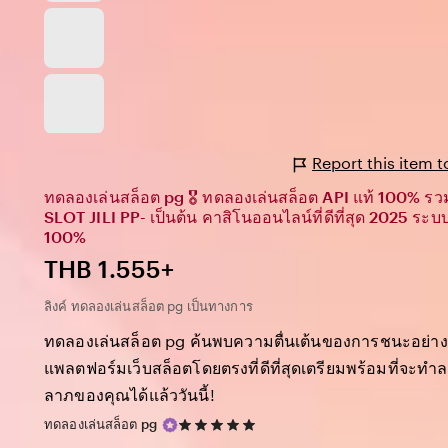
Report this item 
ทดลองเล่นสล็อต pg 🎖️ ทดลองเล่นสล็อต API แท้ 100% ร
SLOT JILI PP- เป็นต้น คาสิโนออนไลน์ที่ดีที่สุด 2025 ระ
100%
Price:
THB 1.555+
ลิงค์ ทดลองเล่นสล็อต pg เป็นทางการ
ทดลองเล่นสล็อต pg ค้นพบความตื่นเต้นของการชนะอย่างง
แพลตฟอร์มเว็บสล็อตโดยตรงที่ดีที่สุดเตรียมพร้อมที่จะทำ
ลาภของคุณได้แล้ววันนี้!
5
ทดลองเล่นสล็อต pg
out