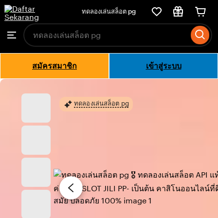
ทดลอง
ทดลองเล่นสล็อต pg
Skip
เล่น
to
Search
Browse
สล็อต
ontent
for
pg
items
or
สมัครสมาชิก
เข้าสู่ระบบ
shops
ทดลองเล่นสล็อต pg