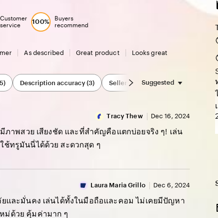
Customer
Buyers
100%
service
recommend
omer
As described
Great product
Looks great
Suggested
5)
Description accuracy (3)
Seller service (2)
Sizing & Fit (1)
Tracy Thew
Dec 16, 2024
ีภาพสวย เสียงชัด และที่สำคัญคือแตกบ่อยจริง ๆ! เล่น
้ทรูมันนี่ได้ด้วย สะดวกสุด ๆ
Laura Maria Grillo
Dec 6, 2024
ภัยและมั่นคง เล่นได้ทั้งในมือถือและคอม ไม่เคยมีปัญหา
ม่ด้วย คุ้มค่ามาก ๆ