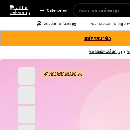
Skip
Search
ทดลอง
to
Categories
for
เล่น
Content
items
สล็อต
or
ทดลองเล่นสล็อต pg
ทดลองเล่นสล็อต pg ลงท
pg
shops
สมัครสมาชิก
ทดลองเล่นสล็อต pg
ท
ทดลองเล่นสล็อต pg