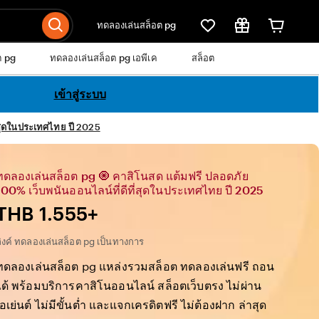
ทดลองเล่นสล็อต pg
ต pg
ทดลองเล่นสล็อต pg เอพีเค
สล็อต
เข้าสู่ระบบ
่สุดในประเทศไทย ปี 2025
ทดลองเล่นสล็อต pg 🧿 คาสิโนสด แต้มฟรี ปลอดภัย
100% เว็บพนันออนไลน์ที่ดีที่สุดในประเทศไทย ปี 2025
Price:
THB 1.555+
ิงค์ ทดลองเล่นสล็อต pg เป็นทางการ
ทดลองเล่นสล็อต pg แหล่งรวมสล็อต ทดลองเล่นฟรี ถอน
ได้ พร้อมบริการคาสิโนออนไลน์ สล็อตเว็บตรง ไม่ผ่าน
เอเย่นต์ ไม่มีขั้นต่ำ และแจกเครดิตฟรี ไม่ต้องฝาก ล่าสุด