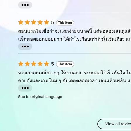
n
L
g
i
5
r
5
This item
s
out
e
ตอนแรกไม่เชื่อว่าจะแตกง่ายขนาดนี้ แต่พอลองเล่นดูแล้
of
t
5
v
แจ็กพอตออกบ่อยมาก ได้กำไรเกือบเท่าตัวในวันเดียว แ
i
stars
i
n
L
e
g
i
w
5
r
5
This item
s
out
b
e
ทดลองเล่นสล็อต pg ใช้งานง่าย ระบบออโต้เร็วทันใจ ไม
of
t
y
5
v
ค่ายดังและเกมใหม่ ๆ อัปเดตตลอดเวลา เล่นแล้วเพลิน แถ
i
stars
T
i
n
L
r
e
See in original language
g
i
a
w
r
s
c
b
e
t
y
y
v
i
View all revie
T
L
i