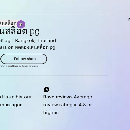
นสล็อต pg
อต pg
|
Bangkok, Thailand
ars on ทดลองเล่นสล็อต pg
Follow shop
ponds
within a few hours.
s
Has a history
Rave reviews
Average
o messages
review rating is 4.8 or
higher.