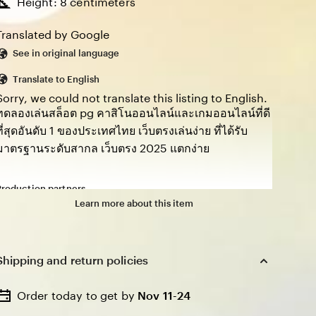
Height: 8 centimeters
the
full
Translated by Google
description
See in original language
Translate to English
Sorry, we could not translate this listing to English.
ทดลองเล่นสล็อต pg คาสิโนออนไลน์และเกมออนไลน์ที่ดี
ที่สุดอันดับ 1 ของประเทศไทย เว็บตรงเล่นง่าย ที่ได้รับ
มาตรฐานระดับสากล เว็บตรง 2025 แตกง่าย
Production partners
Learn more about this item
ทดลองเล่นสล็อต pg makes this item with help from
Paperworks, The Netherlands
View all
Shipping and return policies
Order today to get by
Nov 11-24