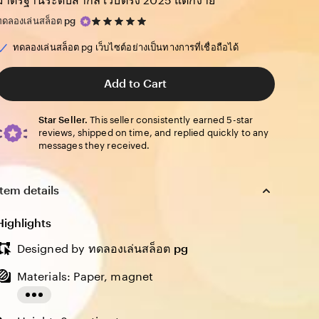
มาตรฐานระดับสากล เว็บตรง 2025 แตกง่าย
5
ทดลองเล่นสล็อต pg
out
of
ทดลองเล่นสล็อต pg เว็บไซต์อย่างเป็นทางการที่เชื่อถือได้
5
stars
Add to Cart
Star Seller.
This seller consistently earned 5-star
reviews, shipped on time, and replied quickly to any
messages they received.
Item details
Highlights
Designed by
ทดลองเล่นสล็อต pg
Materials: Paper, magnet
Read