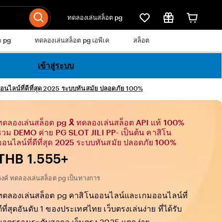
ทดลองเล่นสล็อต pg
ต pg
ทดลองเล่นสล็อต pg เอพีเค
สล็อต
เข้าสู่ระบบ
อนไลน์ที่ดีที่สุด 2025 ระบบทันสมัย ปลอดภัย 100%
ทดลองเล่นสล็อต pg 🎗️ ทดลองเล่นสล็อต API แท้ 100%
รวม DEMO ค่าย PG SLOT JILI PP- เป็นต้น คาสิโน
ออนไลน์ที่ดีที่สุด 2025 ระบบทันสมัย ปลอดภัย 100%
Price:
THB 1.555+
ิงค์ ทดลองเล่นสล็อต pg เป็นทางการ
ทดลองเล่นสล็อต pg คาสิโนออนไลน์และเกมออนไลน์ที่
ดีที่สุดอันดับ 1 ของประเทศไทย เว็บตรงเล่นง่าย ที่ได้รับ