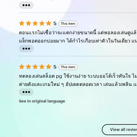
n
L
g
i
5
r
5
This item
s
out
e
ตอนแรกไม่เชื่อว่าจะแตกง่ายขนาดนี้ แต่พอลองเล่นดูแล้
of
t
5
v
แจ็กพอตออกบ่อยมาก ได้กำไรเกือบเท่าตัวในวันเดียว แ
i
stars
i
n
L
e
g
i
w
5
r
5
This item
s
out
b
e
ทดลองเล่นสล็อต pg ใช้งานง่าย ระบบออโต้เร็วทันใจ ไม
of
t
y
5
v
ค่ายดังและเกมใหม่ ๆ อัปเดตตลอดเวลา เล่นแล้วเพลิน แถ
i
stars
T
i
n
L
r
e
See in original language
g
i
a
w
r
s
c
b
e
t
y
y
v
i
View all revie
T
L
i