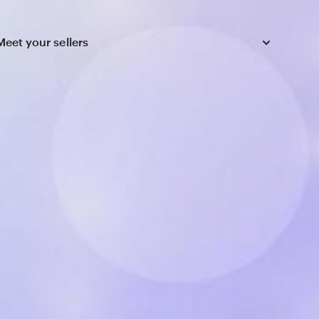
Meet your sellers