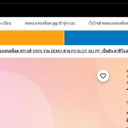
ะเบียน
ทดลองเล่นสล็อต pg เข้าสู่ระบบ
เว็บไซต์ ทดลองเล่นสล็อ
องเล่นสล็อต API แท้ 100% รวม DEMO ค่าย PG SLOT JILI PP- เป็นต้น คาสิโนอ
Add
to
Favorites
ล