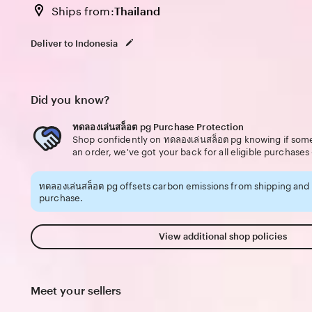
Ships from:
Thailand
Deliver to Indonesia
Did you know?
ทดลองเล่นสล็อต pg Purchase Protection
Shop confidently on ทดลองเล่นสล็อต pg knowing if som
an order, we've got your back for all eligible purchase
ทดลองเล่นสล็อต pg offsets carbon emissions from shipping and
purchase.
View additional shop policies
Meet your sellers