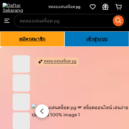
ทดลอง
ทดลองเล่นสล็อต pg
Skip
เล่น
to
Search
Browse
สล็อต
ontent
for
pg
items
or
สมัครสมาชิก
เข้าสู่ระบบ
shops
ทดลองเล่นสล็อต pg