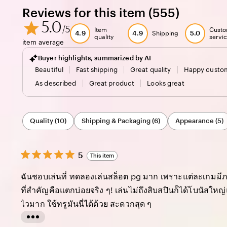
Reviews for this item (555)
5.0
/5
Item
Custo
4.9
4.9
5.0
Shipping
quality
servi
item average
Buyer highlights, summarized by AI
Beautiful
Fast shipping
Great quality
Happy custo
As described
Great product
Looks great
Filter
Quality (10)
Shipping & Packaging (6)
Appearance (5)
by
category
5
5
This item
out
of
ฉันชอบเล่นที่ ทดลองเล่นสล็อต pg มาก เพราะแต่ละเกมมี
5
stars
ที่สำคัญคือแตกบ่อยจริง ๆ! เล่นไม่ถึงสิบสปินก็ได้โบนัสให
ไวมาก ใช้ทรูมันนี่ได้ด้วย สะดวกสุด ๆ
L