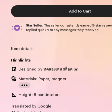
5
stars
Add to Cart
Star Seller.
This seller consistently earned 5-star revie
replied quickly to any messages they received.
Item details
Highlights
Designed by
ทดลองเล่นสล็อต pg
Materials: Paper, magnet
Read
Height: 8 centimeters
the
full
Translated by Google
description