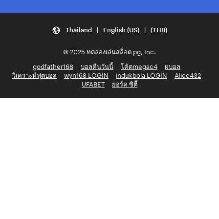
Thailand | English (US) | (THB)
© 2025 ทดลองเล่นสล็อต pg, Inc.
godfather168
บอลคืนวันนี้
โค้ดmegac4
ผบอล
วิเคราะห์ฟุตบอล
wyn168 LOGIN
indukbola LOGIN
Alice432
UFABET
ยอร์ค ซิตี้