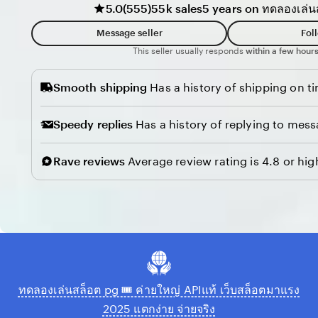
5.0
(555)
55k sales
5 years on ทดลองเล่น
r
i
i
e
Message seller
Fol
l
w
This seller usually responds
within a few hours
l
b
o
Smooth shipping
Has a history of shipping on t
y
C
Speedy replies
Has a history of replying to mess
o
n
Rave reviews
Average review rating is 4.8 or hig
n
y
ทดลองเล่นสล็อต pg 🎟️ ค่ายใหญ่ APIแท้ เว็บสล็อตมาแรง
2025 แตกง่าย จ่ายจริง