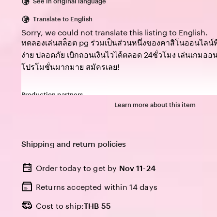
See in original language
Translate to English
Sorry, we could not translate this listing to English.
ทดลองเล่นสล็อต pg ร่วมเป็นส่วนหนึ่งของคาสิโนออนไลน์ที่
ง่าย ปลอดภัย เบิกถอนเงินไวได้ตลอด 24ชั่วโมง เล่นเกมออน
โปรโมชั่นมากมาย สมัครเลย!
Production partners
Learn more about this item
ทดลองเล่นสล็อต pg makes this item with help from
Paperworks, The Netherlands
View all
Shipping and return policies
Order today to get by
Nov 11-24
Returns accepted
within 14 days
Cost to ship:
THB
55