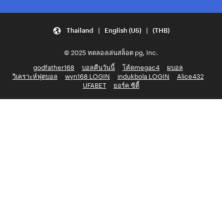
Thailand | English (US) | (THB)
© 2025 ทดลองเล่นสล็อต pg, Inc.
godfather168
บอลคืนวันนี้
โค้ดmegac4
ผบอล
วิเคราะห์ฟุตบอล
wyn168 LOGIN
indukbola LOGIN
Alice432
UFABET
ยอร์ค ซิตี้