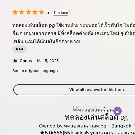
c
i
s
y
e
5
t
5
This item
out
T
w
i
of
ทดลองเล่นสล็อต pg ใช้งานง่าย ระบบออโต้เร็วทันใจ ไม่ต
5
h
b
n
stars
อื่น ๆ เกมหลากหลาย มีทั้งสล็อตค่ายดังและเกมใหม่ ๆ อัป
e
y
g
เพลิน แถมได้เงินจริงอีกต่างหาก!
w
L
r
a
e
L
u
v
i
Conny
Mar 5, 2025
r
i
s
See in original language
a
e
t
M
w
i
View all reviews for this item
a
b
n
r
y
g
i
k
r
ทดลองเล่นสล็อต pg
a
l
e
G
y
Owned by ทดลองเล่นสล็อต pg
|
Bangkok, 
v
5.0
(555)
55k sales
5 years on ทดลองเล่น
r
i