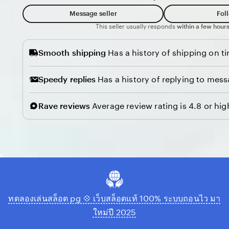
i
e
Message seller
Fol
l
w
This seller usually responds
within a few hours
l
b
o
Smooth shipping
Has a history of shipping on t
y
C
Speedy replies
Has a history of replying to mess
o
n
Rave reviews
Average review rating is 4.8 or hig
n
y
ทดลองเล่นสล็อต pg 💠 เว็บสล็อตแท้ 100% ระบบถอนไว มา
ใหม่ปี 2025