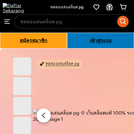
ทดลอง
ทดลองเล่นสล็อต pg
Skip
เล่น
to
Search
Browse
สล็อต
ontent
for
pg
items
or
สมัครสมาชิก
เข้าสู่ระบบ
shops
ทดลองเล่นสล็อต pg