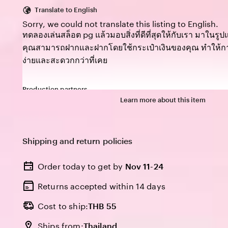
Translate to English
Sorry, we could not translate this listing to English.
ทดลองเล่นสล็อต pg แล้วมอบสิ่งที่ดีที่สุดให้กับเรา มาในรู
คุณสามารถฝากและฝากโดยใช้กระเป๋าเงินของคุณ ทำให้ก
ง่ายและสะดวกกว่าที่เคย
Production partners
Learn more about this item
ทดลองเล่นสล็อต pg makes this item with help from
Paperworks, The Netherlands
View all
Shipping and return policies
Order today to get by
Nov 11-24
Returns accepted
within 14 days
Cost to ship:
THB
55
Ships from:
Thailand