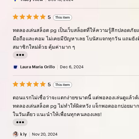
s
5
t
5
This item
out
i
of
ทดลองเล่นสล็อต pg เป็นเว็บสล็อตที่ให้ความรู้สึกปลอดภัยแล
5
n
stars
มือถือและคอม ไม่เคยมีปัญหาเลย โบนัสแจกทุกวัน แถมยัง
g
สมาชิกใหม่ด้วย คุ้มค่ามาก ๆ
r
e
L
v
i
Laura Maria Grillo
Dec 6, 2024
i
s
e
5
t
5
This item
out
w
i
of
ตอนแรกไม่เชื่อว่าจะแตกง่ายขนาดนี้ แต่พอลองเล่นดูแล้วต
5
b
n
stars
ทดลองเล่นสล็อต pg ไม่ทำให้ผิดหวัง แจ็กพอตออกบ่อยมาก 
y
g
ในวันเดียว แนะนำให้เพื่อนทุกคนลองเลย!
T
r
r
e
L
a
v
i
k ly
Nov 20, 2024