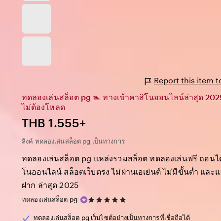
Report this item 
ทดลองเล่นสล็อต pg 🏊 ทางเข้าคาสิโนออนไลน์ล่าสุด 2025 เ
ไม่ต้องโหลด
Price:
THB 1.555+
ลิงค์ ทดลองเล่นสล็อต pg เป็นทางการ
ทดลองเล่นสล็อต pg แหล่งรวมสล็อต ทดลองเล่นฟรี ถอนได
โนออนไลน์ สล็อตเว็บตรง ไม่ผ่านเอเย่นต์ ไม่มีขั้นต่ำ และแ
ฝาก ล่าสุด 2025
5
ทดลองเล่นสล็อต pg
out
of
ทดลองเล่นสล็อต pg เว็บไซต์อย่างเป็นทางการที่เชื่อถือได้