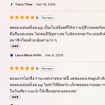
i
Tracy Thew
Dec 16, 2024
s
5
t
5
This item
out
i
of
ทดลองเล่นสล็อต pg เป็นเว็บสล็อตที่ให้ความรู้สึกปลอดภัยแล
5
n
stars
มือถือและคอม ไม่เคยมีปัญหาเลย โบนัสแจกทุกวัน แถมยัง
g
สมาชิกใหม่ด้วย คุ้มค่ามาก ๆ
r
e
L
v
i
Laura Maria Grillo
Dec 6, 2024
i
s
e
5
t
5
This item
out
w
i
of
ตอนแรกไม่เชื่อว่าจะแตกง่ายขนาดนี้ แต่พอลองเล่นดูแล้วต
5
b
n
stars
ทดลองเล่นสล็อต pg ไม่ทำให้ผิดหวัง แจ็กพอตออกบ่อยมาก 
y
g
ในวันเดียว แนะนำให้เพื่อนทุกคนลองเลย!
T
r
r
e
L