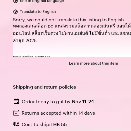
See in original language
Translate to English
Sorry, we could not translate this listing to English.
ทดลองเล่นสล็อต pg แหล่งรวมสล็อต ทดลองเล่นฟรี ถอนได้
ออนไลน์ สล็อตเว็บตรง ไม่ผ่านเอเย่นต์ ไม่มีขั้นต่ำ และแจกเ
ล่าสุด 2025
Production partners
Learn more about this item
ทดลองเล่นสล็อต pg makes this item with help from
Paperworks, The Netherlands
View all
Shipping and return policies
Order today to get by
Nov 11-24
Returns accepted
within 14 days
Cost to ship:
THB
55