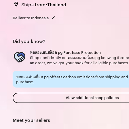
Ships from:
Thailand
Deliver to Indonesia
Did you know?
ทดลองเล่นสล็อต pg Purchase Protection
Shop confidently on ทดลองเล่นสล็อต pg knowing if som
an order, we've got your back for all eligible purchase
ทดลองเล่นสล็อต pg offsets carbon emissions from shipping and
purchase.
View additional shop policies
Meet your sellers