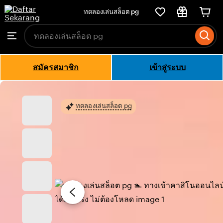
ทดลอง
ทดลองเล่นสล็อต pg
Skip
เล่น
to
Search
Browse
สล็อต
ontent
for
pg
items
or
สมัครสมาชิก
เข้าสู่ระบบ
shops
ทดลองเล่นสล็อต pg