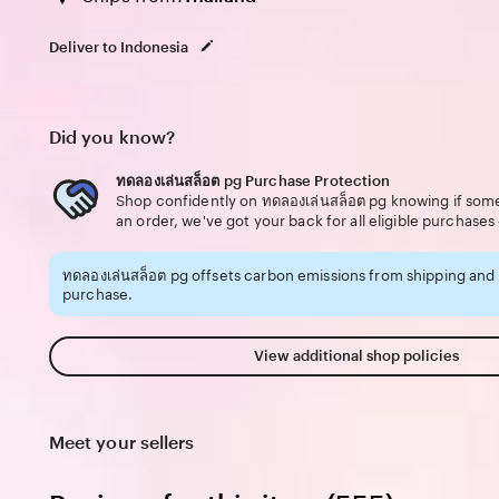
Deliver to Indonesia
Did you know?
ทดลองเล่นสล็อต pg Purchase Protection
Shop confidently on ทดลองเล่นสล็อต pg knowing if som
an order, we've got your back for all eligible purchase
ทดลองเล่นสล็อต pg offsets carbon emissions from shipping and
purchase.
View additional shop policies
Meet your sellers