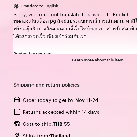
Translate to English
Sorry, we could not translate this listing to English.
ทดลองเล่นสล็อต pg สัมผัสประสบการณ์การเล่นดเกม คาสิโนอ
พร้อมลุ้นรับรางวัลมากมายที่เว็บไซต์ของเรา สำหรับสมาชิก
ได้อย่างรวดเร็ว เพียงเข้าร่วมกับเรา
Production partners
Learn more about this item
ทดลองเล่นสล็อต pg makes this item with help from
Paperworks, The Netherlands
View all
Shipping and return policies
Order today to get by
Nov 11-24
Returns accepted
within 14 days
Cost to ship:
THB
55
Ships from:
Thailand