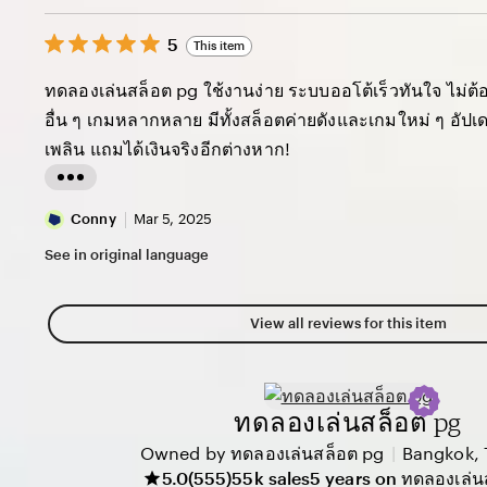
c
i
s
y
e
5
t
5
This item
out
T
w
i
of
ทดลองเล่นสล็อต pg ใช้งานง่าย ระบบออโต้เร็วทันใจ ไม่ต
5
h
b
n
stars
อื่น ๆ เกมหลากหลาย มีทั้งสล็อตค่ายดังและเกมใหม่ ๆ อัป
e
y
g
เพลิน แถมได้เงินจริงอีกต่างหาก!
w
L
r
a
e
L
u
v
i
Conny
Mar 5, 2025
r
i
s
See in original language
a
e
t
M
w
i
View all reviews for this item
a
b
n
r
y
g
i
k
r
ทดลองเล่นสล็อต pg
a
l
e
G
y
Owned by ทดลองเล่นสล็อต pg
|
Bangkok, 
v
5.0
(555)
55k sales
5 years on ทดลองเล่น
r
i