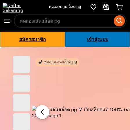
ทดลอง
ทดลองเล่นสล็อต pg
Skip
เล่น
to
Search
Browse
สล็อต
ontent
for
pg
items
or
สมัครสมาชิก
เข้าสู่ระบบ
shops
ทดลองเล่นสล็อต pg