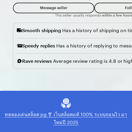
i
e
Message seller
Fol
l
w
This seller usually responds
within a few hours
l
b
o
Smooth shipping
Has a history of shipping on t
y
C
Speedy replies
Has a history of replying to mess
o
n
Rave reviews
Average review rating is 4.8 or hig
n
y
ทดลองเล่นสล็อต pg 🎐 เว็บสล็อตแท้ 100% ระบบถอนไว มา
ใหม่ปี 2025