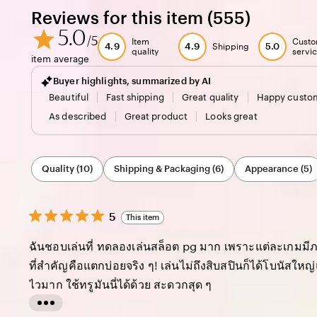
Reviews for this item (555)
5.0
/5
Item
Custo
4.9
4.9
5.0
Shipping
quality
servi
item average
Buyer highlights, summarized by AI
Beautiful
Fast shipping
Great quality
Happy custo
As described
Great product
Looks great
Filter
Quality (10)
Shipping & Packaging (6)
Appearance (5)
by
category
5
5
This item
out
of
ฉันชอบเล่นที่ ทดลองเล่นสล็อต pg มาก เพราะแต่ละเกมมี
5
stars
ที่สำคัญคือแตกบ่อยจริง ๆ! เล่นไม่ถึงสิบสปินก็ได้โบนัสให
ไวมาก ใช้ทรูมันนี่ได้ด้วย สะดวกสุด ๆ
L