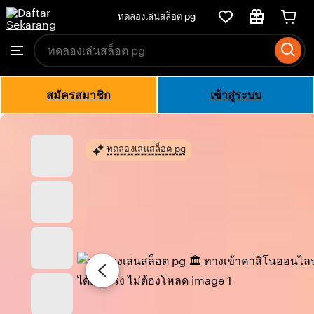
ทดลอง
ทดลองเล่นสล็อต pg
Skip
เล่น
to
Search
Browse
สล็อต
ontent
for
pg
items
or
สมัครสมาชิก
เข้าสู่ระบบ
shops
ทดลองเล่นสล็อต pg