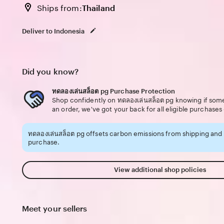
Ships from:
Thailand
Deliver to Indonesia
Did you know?
ทดลองเล่นสล็อต pg Purchase Protection
Shop confidently on ทดลองเล่นสล็อต pg knowing if som
an order, we've got your back for all eligible purchase
ทดลองเล่นสล็อต pg offsets carbon emissions from shipping and
purchase.
View additional shop policies
Meet your sellers