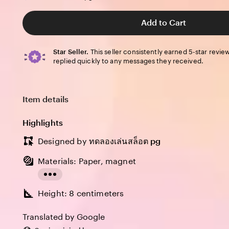
5
stars
Add to Cart
Star Seller.
This seller consistently earned 5-star revie
replied quickly to any messages they received.
Item details
Highlights
Designed by
ทดลองเล่นสล็อต pg
Materials: Paper, magnet
Read
Height: 8 centimeters
the
full
Translated by Google
description