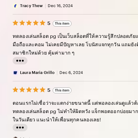
i
Tracy Thew
Dec 16, 2024
s
5
t
5
This item
out
i
of
ทดลองเล่นสล็อต pg เป็นเว็บสล็อตที่ให้ความรู้สึกปลอดภัยแล
5
n
stars
มือถือและคอม ไม่เคยมีปัญหาเลย โบนัสแจกทุกวัน แถมยัง
g
สมาชิกใหม่ด้วย คุ้มค่ามาก ๆ
r
e
L
v
i
Laura Maria Grillo
Dec 6, 2024
i
s
e
5
t
5
This item
out
w
i
of
ตอนแรกไม่เชื่อว่าจะแตกง่ายขนาดนี้ แต่พอลองเล่นดูแล้วต
5
b
n
stars
ทดลองเล่นสล็อต pg ไม่ทำให้ผิดหวัง แจ็กพอตออกบ่อยมาก 
y
g
ในวันเดียว แนะนำให้เพื่อนทุกคนลองเลย!
T
r
r
e
L